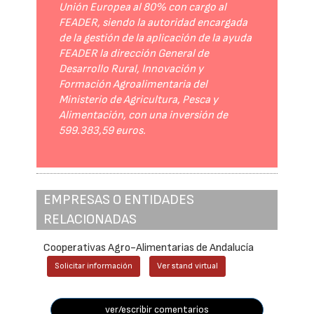
Unión Europea al 80% con cargo al
FEADER, siendo la autoridad encargada
de la gestión de la aplicación de la ayuda
FEADER la dirección General de
Desarrollo Rural, Innovación y
Formación Agroalimentaria del
Ministerio de Agricultura, Pesca y
Alimentación, con una inversión de
599.383,59 euros.
EMPRESAS O ENTIDADES
RELACIONADAS
Cooperativas Agro-Alimentarias de Andalucía
Solicitar información
Ver stand virtual
ver/escribir comentarios