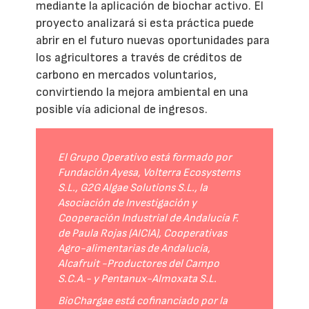
mediante la aplicación de biochar activo. El
proyecto analizará si esta práctica puede
abrir en el futuro nuevas oportunidades para
los agricultores a través de créditos de
carbono en mercados voluntarios,
convirtiendo la mejora ambiental en una
posible vía adicional de ingresos.
El Grupo Operativo está formado por
Fundación Ayesa, Volterra Ecosystems
S.L., G2G Algae Solutions S.L., la
Asociación de Investigación y
Cooperación Industrial de Andalucía F.
de Paula Rojas (AICIA), Cooperativas
Agro-alimentarias de Andalucía,
Alcafruit -Productores del Campo
S.C.A.- y Pentanux-Almoxata S.L.
BioChargae está cofinanciado por la