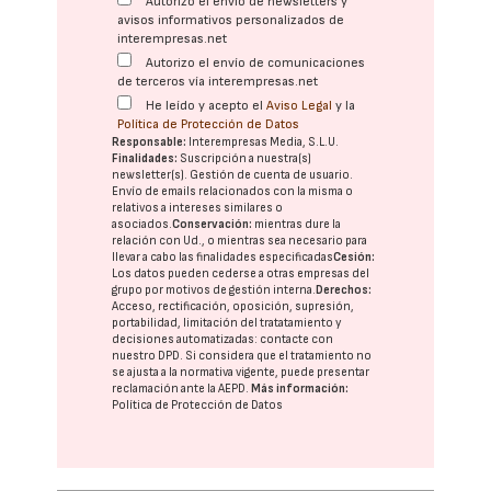
Autorizo el envío de newsletters y
avisos informativos personalizados de
interempresas.net
Autorizo el envío de comunicaciones
de terceros vía interempresas.net
He leído y acepto el
Aviso Legal
y la
Política de Protección de Datos
Responsable:
Interempresas Media, S.L.U.
Finalidades:
Suscripción a nuestra(s)
newsletter(s). Gestión de cuenta de usuario.
Envío de emails relacionados con la misma o
relativos a intereses similares o
asociados.
Conservación:
mientras dure la
relación con Ud., o mientras sea necesario para
llevar a cabo las finalidades especificadas
Cesión:
Los datos pueden cederse a otras
empresas del
grupo
por motivos de gestión interna.
Derechos:
Acceso, rectificación, oposición, supresión,
portabilidad, limitación del tratatamiento y
decisiones automatizadas:
contacte con
nuestro DPD
. Si considera que el tratamiento no
se ajusta a la normativa vigente, puede presentar
reclamación ante la
AEPD
.
Más información:
Política de Protección de Datos