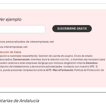
Ver ejemplo
SUSCRIBIRME GRATIS
ativos personalizados de interempresas.net
vía interempresas.net
otección de Datos
pción a nuestra(s) newsletter(s). Gestión de cuenta de usuario. Envío de emails
o asociados.
Conservación:
mientras dure la relación con Ud., o mientras sea necesario para
ueden cederse a otras
empresas del grupo
por motivos de gestión interna.
Derechos:
imitación del tratatamiento y decisiones automatizadas:
contacte con nuestro DPD
. Si
nte, puede presentar reclamación ante la
AEPD
.
Más información:
Política de Protección de
tarias de Andalucía