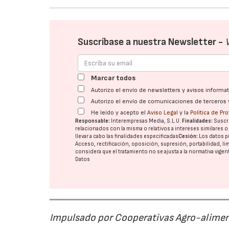
Suscríbase a nuestra Newsletter -
Marcar todos
Autorizo el envío de newsletters y avisos inform
Autorizo el envío de comunicaciones de terceros 
He leído y acepto el
Aviso Legal
y la
Política de Pr
Responsable:
Interempresas Media, S.L.U.
Finalidades:
Suscri
relacionados con la misma o relativos a intereses similares 
llevar a cabo las finalidades especificadas
Cesión:
Los datos p
Acceso, rectificación, oposición, supresión, portabilidad, l
considera que el tratamiento no se ajusta a la normativa vige
Datos
Impulsado por Cooperativas Agro-alimen