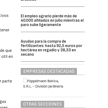
tivos
El empleo agrario pierde más de
40.000 afiliados en julio mientras el
paro sube ligeramente
btener
Ayudas para la compra de
fertilizantes: hasta 92,5 euros por
hectárea en regadío y 38,33 en
 de que
secano
 útil en
EMPRESAS DESTACADAS
r parte
lgas
OTRAS SECCIONES
iones