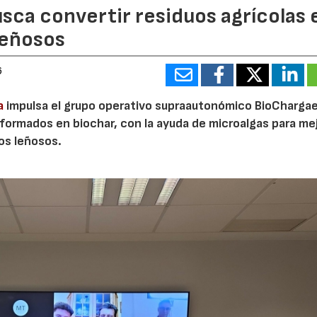
sca convertir residuos agrícolas 
leñosos
6
a
impulsa el grupo operativo supraautonómico BioChargae
ormados en biochar, con la ayuda de microalgas para mej
vos leñosos.
23/07/2026
30/07/2026