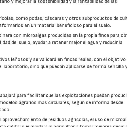
rio y mejorar la sostenibilidad y la rentabilidad de las
ícolas, como podas, cáscaras y otros subproductos de cul
formarlos en un material beneficioso para el suelo.
inará con microalgas producidas en la propia finca para o
idad del suelo, ayudar a retener mejor el agua y reducir la
vos leñosos y se validará en fincas reales, con el objetivo
l laboratorio, sino que puedan aplicarse de forma sencilla y
abajará para facilitar que las explotaciones puedan produci
modelos agrarios más circulares, según se informa desde
cado.
: el aprovechamiento de residuos agrícolas, el uso de microa
ta digital que ayudará al agricultor a tomar mejores decis