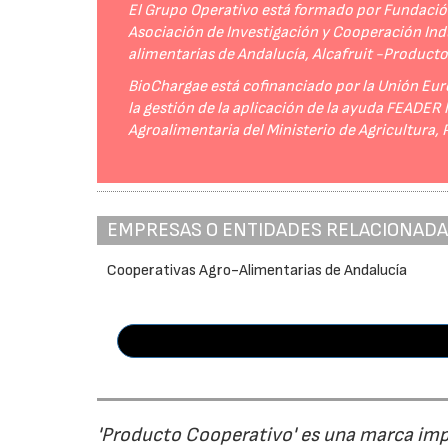
El Grupo Operativo está formado por Fundación 
Asociación de Investigación y Cooperación Indu
alimentarias de Andalucía, Alcafruit -Product
BioChargae está cofinanciado por la Unión Eur
la gestión de la aplicación de la ayuda FEADER
Agroalimentaria del Ministerio de Agricultura,
EMPRESAS O ENTIDADES RELACIONAD
Cooperativas Agro-Alimentarias de Andalucía
'Producto Cooperativo' es una marca im