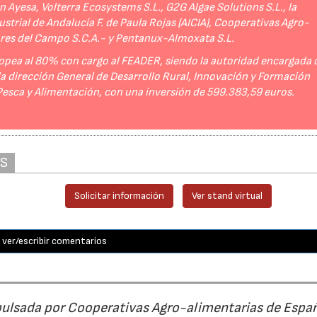
Ayesa, Volterra Ecosystems S.L., G2G Algae Solutions S.L., la
strial de Andalucía F. de Paula Rojas (AICIA), Cooperativas Agro-
ores del Campo S.C.A.- y Pentanux-Almoxata S.L.
opea al 80% con cargo al FEADER, siendo la autoridad encargada 
 la dirección General de Desarrollo Rural, Innovación y Formación
 Pesca y Alimentación, con una inversión de 599.383,59 euros.
AS
Solicitar información
Ver stand virtual
ver/escribir comentarios
pulsada por Cooperativas Agro-alimentarias de Espa