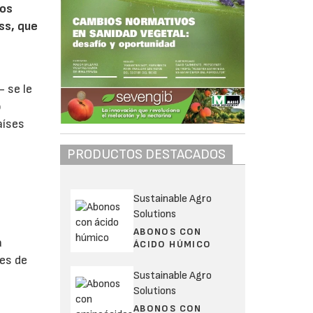
los
ss, que
 se le
o
aíses
PRODUCTOS DESTACADOS
Sustainable Agro
Solutions
ABONOS CON
a
ÁCIDO HÚMICO
nes de
Sustainable Agro
Solutions
ABONOS CON