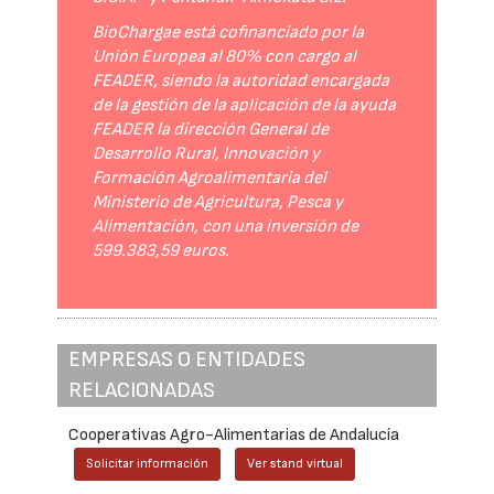
BioChargae está cofinanciado por la
Unión Europea al 80% con cargo al
FEADER, siendo la autoridad encargada
de la gestión de la aplicación de la ayuda
FEADER la dirección General de
Desarrollo Rural, Innovación y
Formación Agroalimentaria del
Ministerio de Agricultura, Pesca y
Alimentación, con una inversión de
599.383,59 euros.
EMPRESAS O ENTIDADES
RELACIONADAS
Cooperativas Agro-Alimentarias de Andalucía
Solicitar información
Ver stand virtual