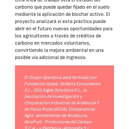
carbono que puede quedar fijado en el suelo
mediante la aplicación de biochar activo. El
proyecto analizará si esta práctica puede
abrir en el futuro nuevas oportunidades para
los agricultores a través de créditos de
carbono en mercados voluntarios,
convirtiendo la mejora ambiental en una
posible vía adicional de ingresos.
El Grupo Operativo está formado por
Fundación Ayesa, Volterra Ecosystems
S.L., G2G Algae Solutions S.L., la
Asociación de Investigación y
Cooperación Industrial de Andalucía F.
de Paula Rojas (AICIA), Cooperativas
Agro-alimentarias de Andalucía,
Alcafruit -Productores del Campo
S.C.A.- y Pentanux-Almoxata S.L.