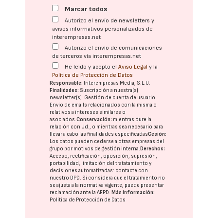
Marcar todos
Autorizo el envío de newsletters y
avisos informativos personalizados de
interempresas.net
Autorizo el envío de comunicaciones
de terceros vía interempresas.net
He leído y acepto el
Aviso Legal
y la
Política de Protección de Datos
Responsable:
Interempresas Media, S.L.U.
Finalidades:
Suscripción a nuestra(s)
newsletter(s). Gestión de cuenta de usuario.
Envío de emails relacionados con la misma o
relativos a intereses similares o
asociados.
Conservación:
mientras dure la
relación con Ud., o mientras sea necesario para
llevar a cabo las finalidades especificadas
Cesión:
Los datos pueden cederse a otras
empresas del
grupo
por motivos de gestión interna.
Derechos:
Acceso, rectificación, oposición, supresión,
portabilidad, limitación del tratatamiento y
decisiones automatizadas:
contacte con
nuestro DPD
. Si considera que el tratamiento no
se ajusta a la normativa vigente, puede presentar
reclamación ante la
AEPD
.
Más información:
Política de Protección de Datos