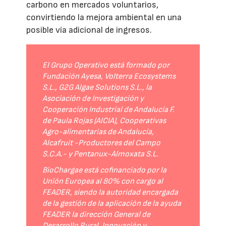
carbono en mercados voluntarios,
convirtiendo la mejora ambiental en una
posible vía adicional de ingresos.
El Grupo Operativo está formado por
Fundación Ayesa, Volterra Ecosystems
S.L., G2G Algae Solutions S.L., la
Asociación de Investigación y
Cooperación Industrial de Andalucía F.
de Paula Rojas (AICIA), Cooperativas
Agro-alimentarias de Andalucía,
Alcafruit -Productores del Campo
S.C.A.- y Pentanux-Almoxata S.L.
BioChargae está cofinanciado por la
Unión Europea al 80% con cargo al
FEADER, siendo la autoridad encargada
de la gestión de la aplicación de la ayuda
FEADER la dirección General de
Desarrollo Rural, Innovación y