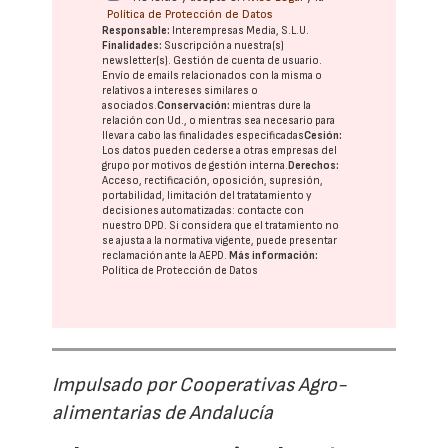
Política de Protección de Datos
Responsable:
Interempresas Media, S.L.U.
Finalidades:
Suscripción a nuestra(s)
newsletter(s). Gestión de cuenta de usuario.
Envío de emails relacionados con la misma o
relativos a intereses similares o
asociados.
Conservación:
mientras dure la
relación con Ud., o mientras sea necesario para
llevar a cabo las finalidades especificadas
Cesión:
Los datos pueden cederse a otras
empresas del
grupo
por motivos de gestión interna.
Derechos:
Acceso, rectificación, oposición, supresión,
portabilidad, limitación del tratatamiento y
decisiones automatizadas:
contacte con
nuestro DPD
. Si considera que el tratamiento no
se ajusta a la normativa vigente, puede presentar
reclamación ante la
AEPD
.
Más información:
Política de Protección de Datos
Impulsado por Cooperativas Agro-
alimentarias de Andalucía