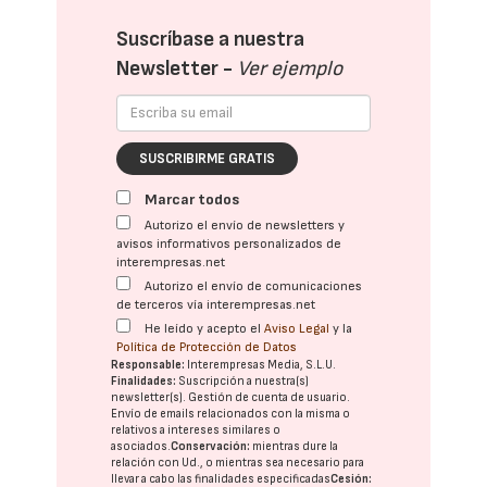
Suscríbase a nuestra
Newsletter -
Ver ejemplo
SUSCRIBIRME GRATIS
Marcar todos
Autorizo el envío de newsletters y
avisos informativos personalizados de
interempresas.net
Autorizo el envío de comunicaciones
de terceros vía interempresas.net
He leído y acepto el
Aviso Legal
y la
Política de Protección de Datos
Responsable:
Interempresas Media, S.L.U.
Finalidades:
Suscripción a nuestra(s)
newsletter(s). Gestión de cuenta de usuario.
Envío de emails relacionados con la misma o
relativos a intereses similares o
asociados.
Conservación:
mientras dure la
relación con Ud., o mientras sea necesario para
llevar a cabo las finalidades especificadas
Cesión: