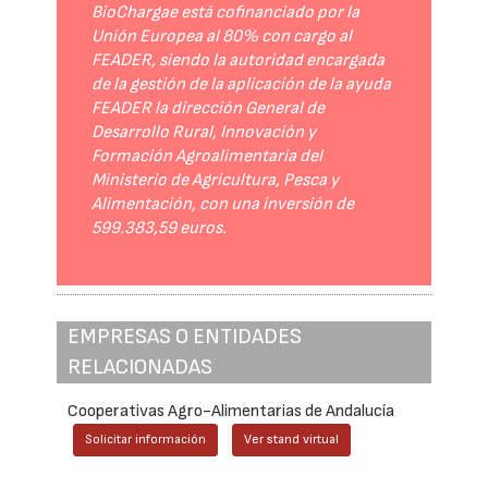
BioChargae está cofinanciado por la
Unión Europea al 80% con cargo al
FEADER, siendo la autoridad encargada
de la gestión de la aplicación de la ayuda
FEADER la dirección General de
Desarrollo Rural, Innovación y
Formación Agroalimentaria del
Ministerio de Agricultura, Pesca y
Alimentación, con una inversión de
599.383,59 euros.
EMPRESAS O ENTIDADES
RELACIONADAS
Cooperativas Agro-Alimentarias de Andalucía
Solicitar información
Ver stand virtual