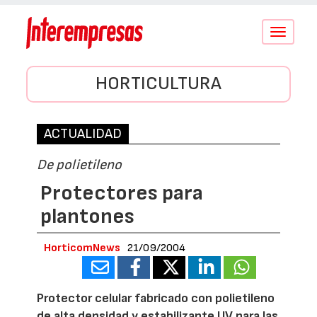
Conmutar
navegació
HORTICULTURA
ACTUALIDAD
De polietileno
Protectores para
plantones
HorticomNews
21/09/2004
Protector celular fabricado con polietileno
de alta densidad y estabilizante UV para las