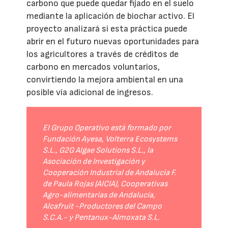
carbono que puede quedar fijado en el suelo
mediante la aplicación de biochar activo. El
proyecto analizará si esta práctica puede
abrir en el futuro nuevas oportunidades para
los agricultores a través de créditos de
carbono en mercados voluntarios,
convirtiendo la mejora ambiental en una
posible vía adicional de ingresos.
El Grupo Operativo está formado por
Fundación Ayesa, Volterra Ecosystems
S.L., G2G Algae Solutions S.L., la
Asociación de Investigación y
Cooperación Industrial de Andalucía F.
de Paula Rojas (AICIA), Cooperativas
Agro-alimentarias de Andalucía,
Alcafruit -Productores del Campo
S.C.A.- y Pentanux-Almoxata S.L.