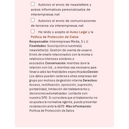
Autorizo el envío de newsletters y
avisos informativos personalizados de
interempresas.net
Autorizo el envío de comunicaciones
de terceros vía interempresas.net
He leído y acepto el
Aviso Legal
y la
Política de Protección de Datos
Responsable:
Interempresas Media, S.L.U.
Finalidades:
Suscripción a nuestra(s)
newsletter(s). Gestión de cuenta de usuario.
Envío de emails relacionados con la misma o
relativos a intereses similares o
asociados.
Conservación:
mientras dure la
relación con Ud., o mientras sea necesario para
llevar a cabo las finalidades especificadas
Cesión:
Los datos pueden cederse a otras
empresas del
grupo
por motivos de gestión interna.
Derechos:
Acceso, rectificación, oposición, supresión,
portabilidad, limitación del tratatamiento y
decisiones automatizadas:
contacte con
nuestro DPD
. Si considera que el tratamiento no
se ajusta a la normativa vigente, puede presentar
reclamación ante la
AEPD
.
Más información:
Política de Protección de Datos