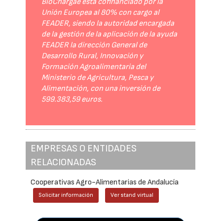
BioChargae está cofinanciado por la
Unión Europea al 80% con cargo al
FEADER, siendo la autoridad encargada
de la gestión de la aplicación de la ayuda
FEADER la dirección General de
Desarrollo Rural, Innovación y
Formación Agroalimentaria del
Ministerio de Agricultura, Pesca y
Alimentación, con una inversión de
599.383,59 euros.
EMPRESAS O ENTIDADES
RELACIONADAS
Cooperativas Agro-Alimentarias de Andalucía
Solicitar información
Ver stand virtual