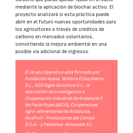
mediante la aplicación de biochar activo. El
proyecto analizará si esta práctica puede
abrir en el futuro nuevas oportunidades para
los agricultores a través de créditos de
carbono en mercados voluntarios,
convirtiendo la mejora ambiental en una
posible vía adicional de ingresos.
El Grupo Operativo está formado por
Fundación Ayesa, Volterra Ecosystems
S.L., G2G Algae Solutions S.L., la
Asociación de Investigación y
Cooperación Industrial de Andalucía F.
de Paula Rojas (AICIA), Cooperativas
Agro-alimentarias de Andalucía,
Alcafruit -Productores del Campo
S.C.A.- y Pentanux-Almoxata S.L.