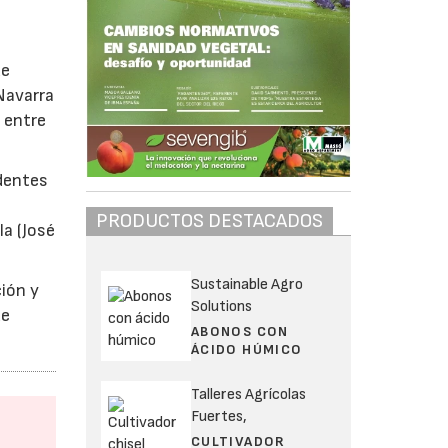
de
 Navarra
 entre
edentes
PRODUCTOS DESTACADOS
la (José
Sustainable Agro
ción y
Solutions
de
ABONOS CON
ÁCIDO HÚMICO
Talleres Agrícolas
Fuertes,
CULTIVADOR