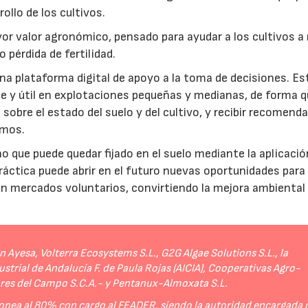
rollo de los cultivos.
r valor agronómico, pensado para ayudar a los cultivos a r
 pérdida de fertilidad.
a plataforma digital de apoyo a la toma de decisiones. Es
e y útil en explotaciones pequeñas y medianas, de forma q
sobre el estado del suelo y del cultivo, y recibir recomend
umos.
no que puede quedar fijado en el suelo mediante la aplicació
práctica puede abrir en el futuro nuevas oportunidades para
 en mercados voluntarios, convirtiendo la mejora ambiental
Ayesa, Volterra Ecosystems S.L., G2G Algae Solutions S.L., la
strial de Andalucía F. de Paula Rojas (AICIA), Cooperativas Agro-
ores del Campo S.C.A.- y Pentanux-Almoxata S.L.
opea al 80% con cargo al FEADER, siendo la autoridad encargada 