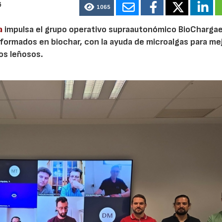
6
1065
a
impulsa el grupo operativo supraautonómico BioChargae
ormados en biochar, con la ayuda de microalgas para mej
vos leñosos.
23/07/2026
30/07/2026