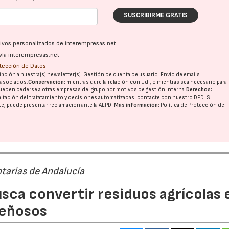
SUSCRIBIRME GRATIS
ativos personalizados de interempresas.net
vía interempresas.net
otección de Datos
pción a nuestra(s) newsletter(s). Gestión de cuenta de usuario. Envío de emails
o asociados.
Conservación:
mientras dure la relación con Ud., o mientras sea necesario para
ueden cederse a otras
empresas del grupo
por motivos de gestión interna.
Derechos:
imitación del tratatamiento y decisiones automatizadas:
contacte con nuestro DPD
. Si
nte, puede presentar reclamación ante la
AEPD
.
Más información:
Política de Protección de
tarias de Andalucía
sca convertir residuos agrícolas 
leñosos