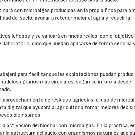
inará con microalgas producidas en la propia finca para o
idad del suelo, ayudar a retener mejor el agua y reducir la
vos leñosos y se validará en fincas reales, con el objetivo
l laboratorio, sino que puedan aplicarse de forma sencilla y
abajará para facilitar que las explotaciones puedan produci
modelos agrarios más circulares, según se informa desde
cado.
: el aprovechamiento de residuos agrícolas, el uso de microa
ta digital que ayudará al agricultor a tomar mejores decis
 nuevos bioinsumos.
a activación del biochar con microalgas. En la práctica, e
rar la estructura del suelo con organismos naturales que p