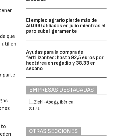
btener
El empleo agrario pierde más de
40.000 afiliados en julio mientras el
paro sube ligeramente
 de que
 útil en
Ayudas para la compra de
fertilizantes: hasta 92,5 euros por
hectárea en regadío y 38,33 en
secano
r parte
EMPRESAS DESTACADAS
lgas
iones
sto
OTRAS SECCIONES
ueden