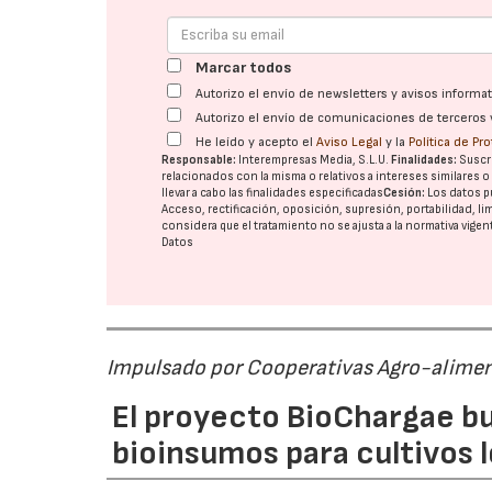
Marcar todos
Autorizo el envío de newsletters y avisos inform
Autorizo el envío de comunicaciones de terceros 
He leído y acepto el
Aviso Legal
y la
Política de Pr
Responsable:
Interempresas Media, S.L.U.
Finalidades:
Suscri
relacionados con la misma o relativos a intereses similares 
llevar a cabo las finalidades especificadas
Cesión:
Los datos p
Acceso, rectificación, oposición, supresión, portabilidad, l
considera que el tratamiento no se ajusta a la normativa vige
Datos
Impulsado por Cooperativas Agro-alimen
El proyecto BioChargae bu
bioinsumos para cultivos 