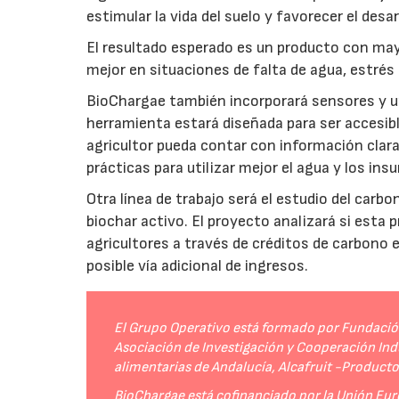
estimular la vida del suelo y favorecer el desar
El resultado esperado es un producto con mayo
mejor en situaciones de falta de agua, estrés o
BioChargae también incorporará sensores y un
herramienta estará diseñada para ser accesibl
agricultor pueda contar con información clara 
prácticas para utilizar mejor el agua y los ins
Otra línea de trabajo será el estudio del carbo
biochar activo. El proyecto analizará si esta 
agricultores a través de créditos de carbono
posible vía adicional de ingresos.
El Grupo Operativo está formado por Fundación 
Asociación de Investigación y Cooperación Indu
alimentarias de Andalucía, Alcafruit -Product
BioChargae está cofinanciado por la Unión Eur