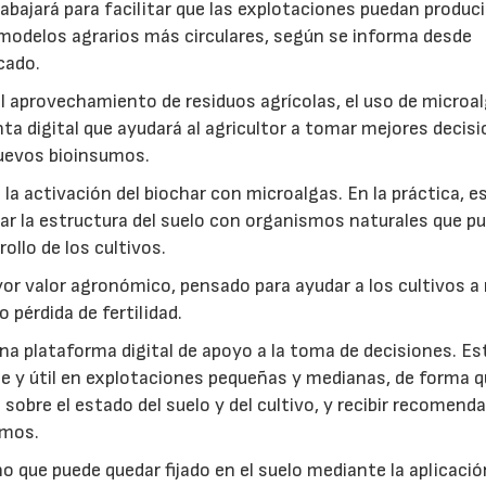
abajará para facilitar que las explotaciones puedan produci
modelos agrarios más circulares, según se informa desde
cado.
: el aprovechamiento de residuos agrícolas, el uso de microa
ta digital que ayudará al agricultor a tomar mejores decis
 nuevos bioinsumos.
a activación del biochar con microalgas. En la práctica, e
rar la estructura del suelo con organismos naturales que p
rollo de los cultivos.
r valor agronómico, pensado para ayudar a los cultivos a r
 pérdida de fertilidad.
a plataforma digital de apoyo a la toma de decisiones. Es
e y útil en explotaciones pequeñas y medianas, de forma q
sobre el estado del suelo y del cultivo, y recibir recomend
umos.
no que puede quedar fijado en el suelo mediante la aplicació