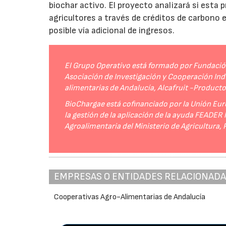
biochar activo. El proyecto analizará si esta 
agricultores a través de créditos de carbono
posible vía adicional de ingresos.
El Grupo Operativo está formado por Fundación 
Asociación de Investigación y Cooperación Indu
alimentarias de Andalucía, Alcafruit -Product
BioChargae está cofinanciado por la Unión Eur
la gestión de la aplicación de la ayuda FEADER
Agroalimentaria del Ministerio de Agricultura,
EMPRESAS O ENTIDADES RELACIONAD
Cooperativas Agro-Alimentarias de Andalucía