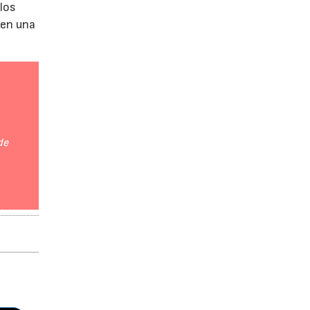
 los
 en una
de