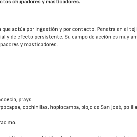
ectos chupadores y masticadores.
a que actúa por ingestión y por contacto. Penetra en el tej
cial y de efecto persistente. Su campo de acción es muy am
upadores y masticadores.
acoecia, prays.
rpocapsa, cochinillas, hoplocampa, piojo de San José, polill
 racimo.