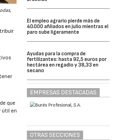
odas,
El empleo agrario pierde más de
40.000 afiliados en julio mientras el
ribuir
paro sube ligeramente
Ayudas para la compra de
tivos
fertilizantes: hasta 92,5 euros por
hectárea en regadío y 38,33 en
secano
btener
EMPRESAS DESTACADAS
 de que
 útil en
OTRAS SECCIONES