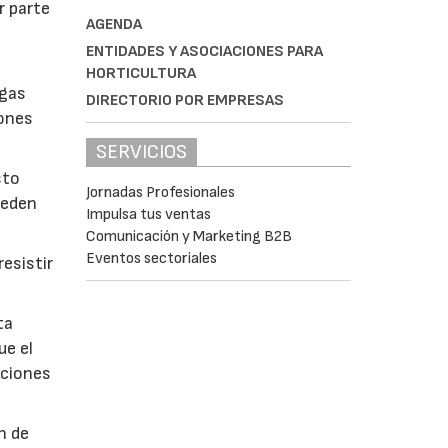
r parte
AGENDA
ENTIDADES Y ASOCIACIONES PARA
HORTICULTURA
lgas
DIRECTORIO POR EMPRESAS
iones
SERVICIOS
sto
Jornadas Profesionales
ueden
Impulsa tus ventas
Comunicación y Marketing B2B
Eventos sectoriales
esistir
ta
ue el
aciones
n de