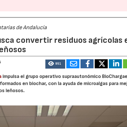
tarias de Andalucía
sca convertir residuos agrícolas 
leñosos
6
951
a
impulsa el grupo operativo supraautonómico BioChargae
23/07/2026
30/07/2026
ormados en biochar, con la ayuda de microalgas para mej
vos leñosos.