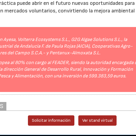
práctica puede abrir en el futuro nuevas oportunidades para
 en mercados voluntarios, convirtiendo la mejora ambiental
Ayesa, Volterra Ecosystems S.L., G2G Algae Solutions S.L., la
strial de Andalucía F. de Paula Rojas (AICIA), Cooperativas Agro-
ores del Campo S.C.A.- y Pentanux-Almoxata S.L.
opea al 80% con cargo al FEADER, siendo la autoridad encargada 
 la dirección General de Desarrollo Rural, Innovación y Formación
 Pesca y Alimentación, con una inversión de 599.383,59 euros.
AS
Solicitar información
Ver stand virtual