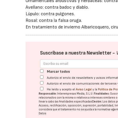
Ornamentales arbustivas y herbáceas: contra 
Avellano: contra badoc y diablo.
Lúpulo: contra pulgones.
Rosal: contra la falsa oruga.
En tratamiento de invierno Albaricoquero, cir
Suscríbase a nuestra Newsletter -
Marcar todos
Autorizo el envío de newsletters y avisos inform
Autorizo el envío de comunicaciones de terceros 
He leído y acepto el
Aviso Legal
y la
Política de Pr
Responsable:
Interempresas Media, S.L.U.
Finalidades:
Suscri
relacionados con la misma o relativos a intereses similares 
llevar a cabo las finalidades especificadas
Cesión:
Los datos p
Acceso, rectificación, oposición, supresión, portabilidad, l
considera que el tratamiento no se ajusta a la normativa vige
Datos