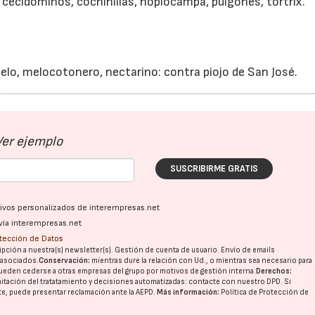
cecidóminos, cochinillas, hoplocampa, pulgones, tortrix.
uelo, melocotonero, nectarino: contra piojo de San José.
Ver ejemplo
SUSCRIBIRME GRATIS
ativos personalizados de interempresas.net
vía interempresas.net
otección de Datos
pción a nuestra(s) newsletter(s). Gestión de cuenta de usuario. Envío de emails
o asociados.
Conservación:
mientras dure la relación con Ud., o mientras sea necesario para
ueden cederse a otras
empresas del grupo
por motivos de gestión interna.
Derechos:
imitación del tratatamiento y decisiones automatizadas:
contacte con nuestro DPD
. Si
nte, puede presentar reclamación ante la
AEPD
.
Más información:
Política de Protección de