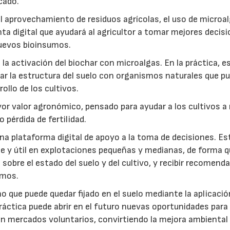
cado.
: el aprovechamiento de residuos agrícolas, el uso de microa
ta digital que ayudará al agricultor a tomar mejores decis
 nuevos bioinsumos.
a activación del biochar con microalgas. En la práctica, e
rar la estructura del suelo con organismos naturales que p
rollo de los cultivos.
r valor agronómico, pensado para ayudar a los cultivos a r
 pérdida de fertilidad.
a plataforma digital de apoyo a la toma de decisiones. Es
e y útil en explotaciones pequeñas y medianas, de forma q
sobre el estado del suelo y del cultivo, y recibir recomend
umos.
no que puede quedar fijado en el suelo mediante la aplicació
práctica puede abrir en el futuro nuevas oportunidades para
 en mercados voluntarios, convirtiendo la mejora ambiental