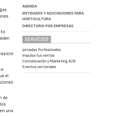
AGENDA
lgas
ENTIDADES Y ASOCIACIONES PARA
iones
HORTICULTURA
DIRECTORIO POR EMPRESAS
sto
ueden
SERVICIOS
Jornadas Profesionales
esistir
Impulsa tus ventas
Comunicación y Marketing B2B
Eventos sectoriales
ta
ue el
aciones
n de
 los
 en una