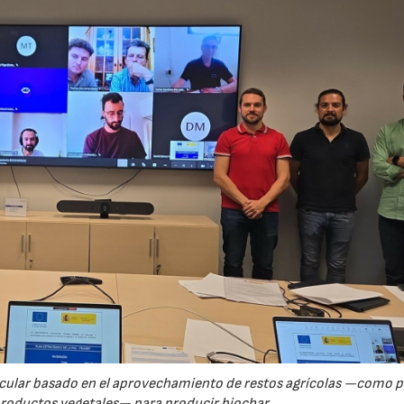
rcular basado en el aprovechamiento de restos agrícolas —como p
productos vegetales— para producir biochar.