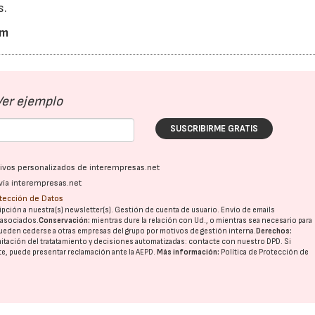
s.
om
Ver ejemplo
SUSCRIBIRME GRATIS
ativos personalizados de interempresas.net
vía interempresas.net
otección de Datos
pción a nuestra(s) newsletter(s). Gestión de cuenta de usuario. Envío de emails
o asociados.
Conservación:
mientras dure la relación con Ud., o mientras sea necesario para
ueden cederse a otras
empresas del grupo
por motivos de gestión interna.
Derechos:
imitación del tratatamiento y decisiones automatizadas:
contacte con nuestro DPD
. Si
nte, puede presentar reclamación ante la
AEPD
.
Más información:
Política de Protección de