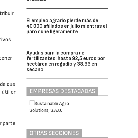
ribuir
El empleo agrario pierde más de
40.000 afiliados en julio mientras el
paro sube ligeramente
tivos
Ayudas para la compra de
btener
fertilizantes: hasta 92,5 euros por
hectárea en regadío y 38,33 en
secano
 de que
EMPRESAS DESTACADAS
 útil en
r parte
OTRAS SECCIONES