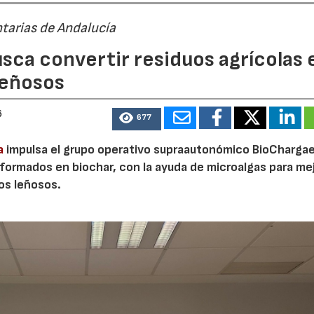
tarias de Andalucía
sca convertir residuos agrícolas 
leñosos
6
677
a
impulsa el grupo operativo supraautonómico BioChargae
ormados en biochar, con la ayuda de microalgas para mej
vos leñosos.
23/07/2026
30/07/2026