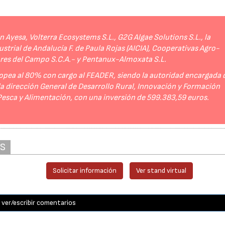
Ayesa, Volterra Ecosystems S.L., G2G Algae Solutions S.L., la
strial de Andalucía F. de Paula Rojas (AICIA), Cooperativas Agro-
ores del Campo S.C.A.- y Pentanux-Almoxata S.L.
opea al 80% con cargo al FEADER, siendo la autoridad encargada 
 la dirección General de Desarrollo Rural, Innovación y Formación
 Pesca y Alimentación, con una inversión de 599.383,59 euros.
AS
Solicitar información
Ver stand virtual
ver/escribir comentarios