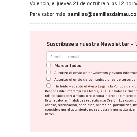
Valencia, el jueves 21 de octubre a las 12 hora
Para saber más:
semillas@semillasdalmau.c
Suscríbase a nuestra Newsletter -
Marcar todos
Autorizo el envío de newsletters y avisos inform
Autorizo el envío de comunicaciones de terceros 
He leído y acepto el
Aviso Legal
y la
Política de Pr
Responsable:
Interempresas Media, S.L.U.
Finalidades:
Suscri
relacionados con la misma o relativos a intereses similares 
llevar a cabo las finalidades especificadas
Cesión:
Los datos p
Acceso, rectificación, oposición, supresión, portabilidad, l
considera que el tratamiento no se ajusta a la normativa vige
Datos