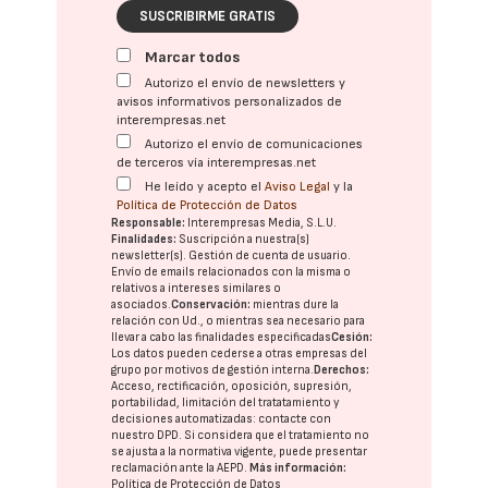
SUSCRIBIRME GRATIS
Marcar todos
Autorizo el envío de newsletters y
avisos informativos personalizados de
interempresas.net
Autorizo el envío de comunicaciones
de terceros vía interempresas.net
He leído y acepto el
Aviso Legal
y la
Política de Protección de Datos
Responsable:
Interempresas Media, S.L.U.
Finalidades:
Suscripción a nuestra(s)
newsletter(s). Gestión de cuenta de usuario.
Envío de emails relacionados con la misma o
relativos a intereses similares o
asociados.
Conservación:
mientras dure la
relación con Ud., o mientras sea necesario para
llevar a cabo las finalidades especificadas
Cesión:
Los datos pueden cederse a otras
empresas del
grupo
por motivos de gestión interna.
Derechos:
Acceso, rectificación, oposición, supresión,
portabilidad, limitación del tratatamiento y
decisiones automatizadas:
contacte con
nuestro DPD
. Si considera que el tratamiento no
se ajusta a la normativa vigente, puede presentar
reclamación ante la
AEPD
.
Más información:
Política de Protección de Datos