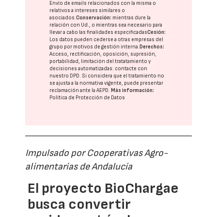
Envío de emails relacionados con la misma o
relativos a intereses similares o
asociados.
Conservación:
mientras dure la
relación con Ud., o mientras sea necesario para
llevar a cabo las finalidades especificadas
Cesión:
Los datos pueden cederse a otras
empresas del
grupo
por motivos de gestión interna.
Derechos:
Acceso, rectificación, oposición, supresión,
portabilidad, limitación del tratatamiento y
decisiones automatizadas:
contacte con
nuestro DPD
. Si considera que el tratamiento no
se ajusta a la normativa vigente, puede presentar
reclamación ante la
AEPD
.
Más información:
Política de Protección de Datos
Impulsado por Cooperativas Agro-
alimentarias de Andalucía
El proyecto BioChargae
busca convertir