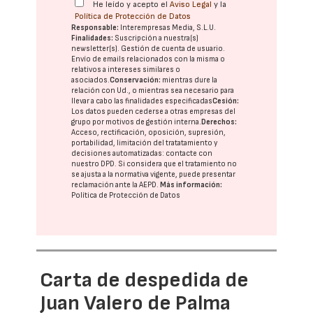
He leído y acepto el
Aviso Legal
y la
Política de Protección de Datos
Responsable:
Interempresas Media, S.L.U.
Finalidades:
Suscripción a nuestra(s)
newsletter(s). Gestión de cuenta de usuario.
Envío de emails relacionados con la misma o
relativos a intereses similares o
asociados.
Conservación:
mientras dure la
relación con Ud., o mientras sea necesario para
llevar a cabo las finalidades especificadas
Cesión:
Los datos pueden cederse a otras
empresas del
grupo
por motivos de gestión interna.
Derechos:
Acceso, rectificación, oposición, supresión,
portabilidad, limitación del tratatamiento y
decisiones automatizadas:
contacte con
nuestro DPD
. Si considera que el tratamiento no
se ajusta a la normativa vigente, puede presentar
reclamación ante la
AEPD
.
Más información:
Política de Protección de Datos
Carta de despedida de
Juan Valero de Palma