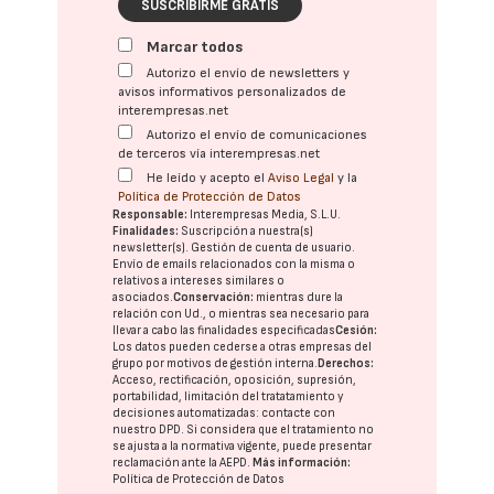
SUSCRIBIRME GRATIS
Marcar todos
Autorizo el envío de newsletters y
avisos informativos personalizados de
interempresas.net
Autorizo el envío de comunicaciones
de terceros vía interempresas.net
He leído y acepto el
Aviso Legal
y la
Política de Protección de Datos
Responsable:
Interempresas Media, S.L.U.
Finalidades:
Suscripción a nuestra(s)
newsletter(s). Gestión de cuenta de usuario.
Envío de emails relacionados con la misma o
relativos a intereses similares o
asociados.
Conservación:
mientras dure la
relación con Ud., o mientras sea necesario para
llevar a cabo las finalidades especificadas
Cesión:
Los datos pueden cederse a otras
empresas del
grupo
por motivos de gestión interna.
Derechos:
Acceso, rectificación, oposición, supresión,
portabilidad, limitación del tratatamiento y
decisiones automatizadas:
contacte con
nuestro DPD
. Si considera que el tratamiento no
se ajusta a la normativa vigente, puede presentar
reclamación ante la
AEPD
.
Más información:
Política de Protección de Datos