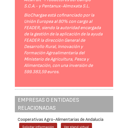
S.C.A.- y Pentanux-Almoxata S.L.
BioChargae está cofinanciado por la
Unión Europea al 80% con cargo al
FEADER, siendo la autoridad encargada
de la gestión de la aplicación de la ayuda
FEADER la dirección General de
Desarrollo Rural, Innovación y
Formación Agroalimentaria del
Ministerio de Agricultura, Pesca y
Alimentación, con una inversión de
599.383,59 euros.
EMPRESAS O ENTIDADES
RELACIONADAS
Cooperativas Agro-Alimentarias de Andalucía
Solicitar información
Ver stand virtual