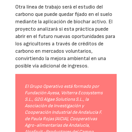
Otra línea de trabajo será el estudio del
carbono que puede quedar fijado en el suelo
mediante la aplicación de biochar activo. El
proyecto analizará si esta práctica puede
abrir en el futuro nuevas oportunidades para
los agricultores a través de créditos de
carbono en mercados voluntarios,
convirtiendo la mejora ambiental en una
posible vía adicional de ingresos.
El Grupo Operativo está formado por
Fundación Ayesa, Volterra Ecosystems
S.L., G2G Algae Solutions S.L., la
Asociación de Investigación y
Cooperación Industrial de Andalucía F.
de Paula Rojas (AICIA), Cooperativas
Agro-alimentarias de Andalucía,
Alcafruit -Productores del Campo