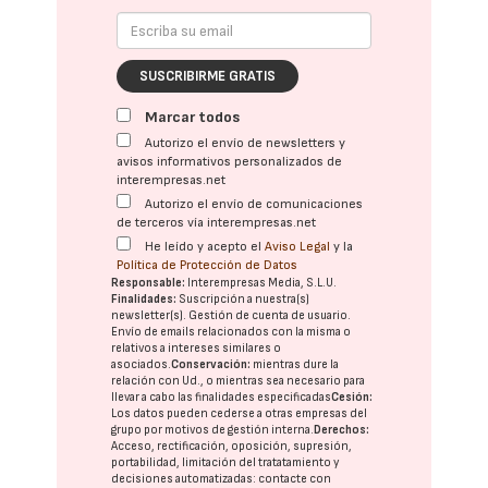
SUSCRIBIRME GRATIS
Marcar todos
Autorizo el envío de newsletters y
avisos informativos personalizados de
interempresas.net
Autorizo el envío de comunicaciones
de terceros vía interempresas.net
He leído y acepto el
Aviso Legal
y la
Política de Protección de Datos
Responsable:
Interempresas Media, S.L.U.
Finalidades:
Suscripción a nuestra(s)
newsletter(s). Gestión de cuenta de usuario.
Envío de emails relacionados con la misma o
relativos a intereses similares o
asociados.
Conservación:
mientras dure la
relación con Ud., o mientras sea necesario para
llevar a cabo las finalidades especificadas
Cesión:
Los datos pueden cederse a otras
empresas del
grupo
por motivos de gestión interna.
Derechos:
Acceso, rectificación, oposición, supresión,
portabilidad, limitación del tratatamiento y
decisiones automatizadas:
contacte con