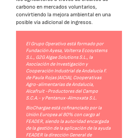
carbono en mercados voluntarios,
convirtiendo la mejora ambiental en una
posible vía adicional de ingresos.
El Grupo Operativo está formado por
Fundación Ayesa, Volterra Ecosystems
S.L., G2G Algae Solutions S.L., la
Asociación de Investigación y
Cooperación Industrial de Andalucía F.
de Paula Rojas (AICIA), Cooperativas
Agro-alimentarias de Andalucía,
Alcafruit -Productores del Campo
S.C.A.- y Pentanux-Almoxata S.L.
BioChargae está cofinanciado por la
Unión Europea al 80% con cargo al
FEADER, siendo la autoridad encargada
de la gestión de la aplicación de la ayuda
FEADER la dirección General de