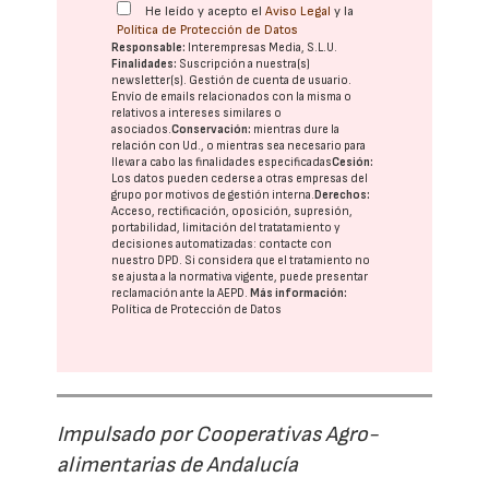
He leído y acepto el
Aviso Legal
y la
Política de Protección de Datos
Responsable:
Interempresas Media, S.L.U.
Finalidades:
Suscripción a nuestra(s)
newsletter(s). Gestión de cuenta de usuario.
Envío de emails relacionados con la misma o
relativos a intereses similares o
asociados.
Conservación:
mientras dure la
relación con Ud., o mientras sea necesario para
llevar a cabo las finalidades especificadas
Cesión:
Los datos pueden cederse a otras
empresas del
grupo
por motivos de gestión interna.
Derechos:
Acceso, rectificación, oposición, supresión,
portabilidad, limitación del tratatamiento y
decisiones automatizadas:
contacte con
nuestro DPD
. Si considera que el tratamiento no
se ajusta a la normativa vigente, puede presentar
reclamación ante la
AEPD
.
Más información:
Política de Protección de Datos
Impulsado por Cooperativas Agro-
alimentarias de Andalucía