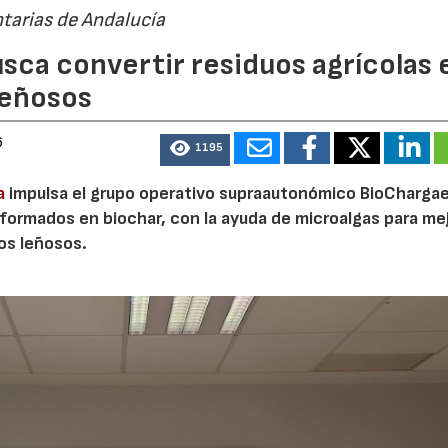
tarias de Andalucía
sca convertir residuos agrícolas 
leñosos
6
1195
a
impulsa el grupo operativo supraautonómico BioChargae
ormados en biochar, con la ayuda de microalgas para mej
vos leñosos.
23/07/2026
30/07/2026