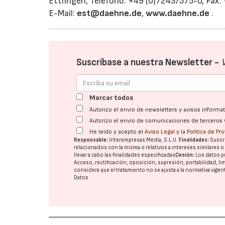
Ettlingen, Teléfono: +49 (0)7243/575-0, Fax
E-Mail:
est@daehne.de
,
www.daehne.de
.
Suscríbase a nuestra Newsletter -
Marcar todos
Autorizo el envío de newsletters y avisos inform
Autorizo el envío de comunicaciones de terceros 
He leído y acepto el
Aviso Legal
y la
Política de Pr
Responsable:
Interempresas Media, S.L.U.
Finalidades:
Suscri
relacionados con la misma o relativos a intereses similares 
llevar a cabo las finalidades especificadas
Cesión:
Los datos p
Acceso, rectificación, oposición, supresión, portabilidad, l
considera que el tratamiento no se ajusta a la normativa vige
Datos