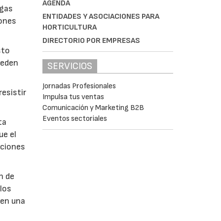
AGENDA
lgas
ENTIDADES Y ASOCIACIONES PARA
iones
HORTICULTURA
DIRECTORIO POR EMPRESAS
sto
ueden
SERVICIOS
Jornadas Profesionales
esistir
Impulsa tus ventas
Comunicación y Marketing B2B
Eventos sectoriales
ta
ue el
aciones
n de
 los
 en una