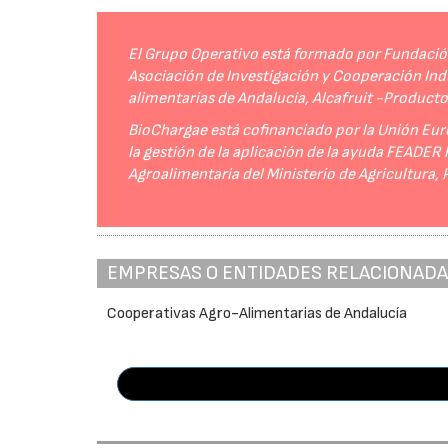
El Grupo Operativo está formado por Fundación 
Asociación de Investigación y Cooperación Indu
alimentarias de Andalucía, Alcafruit -Product
BioChargae está cofinanciado por la Unión Eur
la gestión de la aplicación de la ayuda FEADER
Agroalimentaria del Ministerio de Agricultura,
EMPRESAS O ENTIDADES RELACIONAD
Cooperativas Agro-Alimentarias de Andalucía