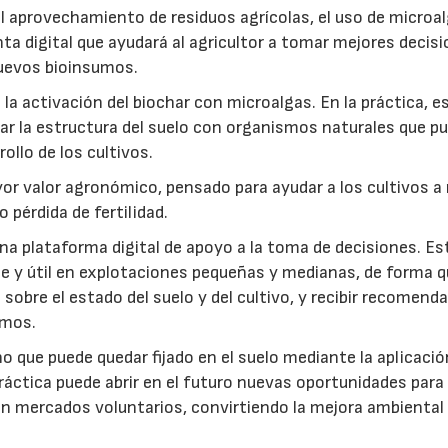
: el aprovechamiento de residuos agrícolas, el uso de microa
ta digital que ayudará al agricultor a tomar mejores decis
 nuevos bioinsumos.
a activación del biochar con microalgas. En la práctica, e
rar la estructura del suelo con organismos naturales que p
rollo de los cultivos.
r valor agronómico, pensado para ayudar a los cultivos a r
 pérdida de fertilidad.
a plataforma digital de apoyo a la toma de decisiones. Es
e y útil en explotaciones pequeñas y medianas, de forma q
sobre el estado del suelo y del cultivo, y recibir recomend
umos.
no que puede quedar fijado en el suelo mediante la aplicació
práctica puede abrir en el futuro nuevas oportunidades para
 en mercados voluntarios, convirtiendo la mejora ambiental