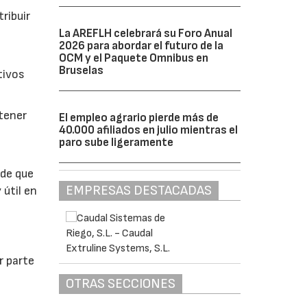
ribuir
La AREFLH celebrará su Foro Anual
2026 para abordar el futuro de la
OCM y el Paquete Omnibus en
Bruselas
tivos
btener
El empleo agrario pierde más de
40.000 afiliados en julio mientras el
paro sube ligeramente
 de que
EMPRESAS DESTACADAS
 útil en
r parte
OTRAS SECCIONES