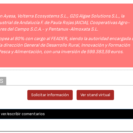
Ayesa, Volterra Ecosystems S.L., G2G Algae Solutions S.L., la
strial de Andalucía F. de Paula Rojas (AICIA), Cooperativas Agro-
ores del Campo S.C.A.- y Pentanux-Almoxata S.L.
opea al 80% con cargo al FEADER, siendo la autoridad encargada 
 la dirección General de Desarrollo Rural, Innovación y Formación
 Pesca y Alimentación, con una inversión de 599.383,59 euros.
AS
Solicitar información
Ver stand virtual
ver/escribir comentarios