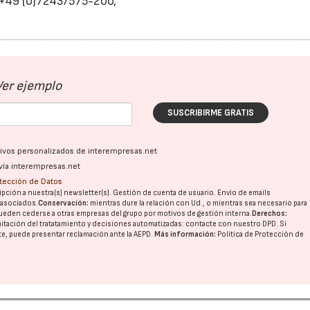
: +49 (0)7243/575-200,
Ver ejemplo
SUSCRIBIRME GRATIS
ativos personalizados de interempresas.net
vía interempresas.net
otección de Datos
pción a nuestra(s) newsletter(s). Gestión de cuenta de usuario. Envío de emails
o asociados.
Conservación:
mientras dure la relación con Ud., o mientras sea necesario para
ueden cederse a otras
empresas del grupo
por motivos de gestión interna.
Derechos:
imitación del tratatamiento y decisiones automatizadas:
contacte con nuestro DPD
. Si
nte, puede presentar reclamación ante la
AEPD
.
Más información:
Política de Protección de