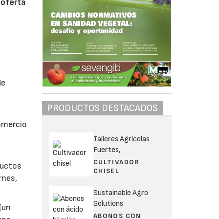
 oferta
de
PRODUCTOS DESTACADOS
comercio
Talleres Agrícolas
Fuertes,
CULTIVADOR
ductos
CHISEL
rnes,
Sustainable Agro
Solutions
(un
ABONOS CON