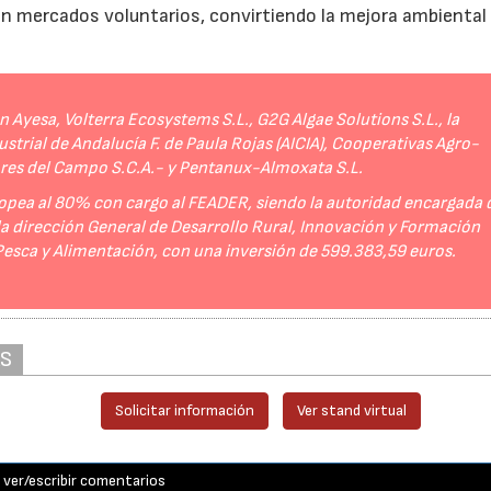
 en mercados voluntarios, convirtiendo la mejora ambiental
Ayesa, Volterra Ecosystems S.L., G2G Algae Solutions S.L., la
strial de Andalucía F. de Paula Rojas (AICIA), Cooperativas Agro-
ores del Campo S.C.A.- y Pentanux-Almoxata S.L.
opea al 80% con cargo al FEADER, siendo la autoridad encargada 
 la dirección General de Desarrollo Rural, Innovación y Formación
 Pesca y Alimentación, con una inversión de 599.383,59 euros.
AS
Solicitar información
Ver stand virtual
ver/escribir comentarios