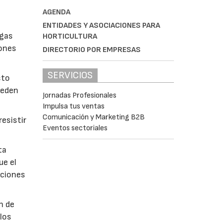
AGENDA
ENTIDADES Y ASOCIACIONES PARA
lgas
HORTICULTURA
iones
DIRECTORIO POR EMPRESAS
SERVICIOS
sto
ueden
Jornadas Profesionales
Impulsa tus ventas
Comunicación y Marketing B2B
esistir
Eventos sectoriales
ta
ue el
aciones
n de
 los