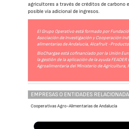
agricultores a través de créditos de carbono
posible vía adicional de ingresos.
El Grupo Operativo está formado por Fundación 
Asociación de Investigación y Cooperación Indu
alimentarias de Andalucía, Alcafruit -Product
BioChargae está cofinanciado por la Unión Eur
la gestión de la aplicación de la ayuda FEADER
Agroalimentaria del Ministerio de Agricultura,
EMPRESAS O ENTIDADES RELACIONAD
Cooperativas Agro-Alimentarias de Andalucía