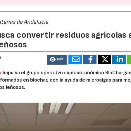
tarias de Andalucía
sca convertir residuos agrícolas 
leñosos
6
639
a
impulsa el grupo operativo supraautonómico BioChargae
ormados en biochar, con la ayuda de microalgas para mej
23/07/2026
30/07/2026
vos leñosos.