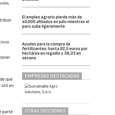
odas,
El empleo agrario pierde más de
ribuir
40.000 afiliados en julio mientras el
paro sube ligeramente
tivos
Ayudas para la compra de
fertilizantes: hasta 92,5 euros por
hectárea en regadío y 38,33 en
btener
secano
EMPRESAS DESTACADAS
 de que
 útil en
OTRAS SECCIONES
r parte