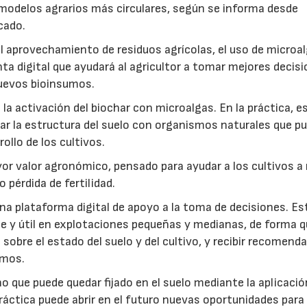
modelos agrarios más circulares, según se informa desde
cado.
: el aprovechamiento de residuos agrícolas, el uso de microa
ta digital que ayudará al agricultor a tomar mejores decis
 nuevos bioinsumos.
a activación del biochar con microalgas. En la práctica, e
rar la estructura del suelo con organismos naturales que p
rollo de los cultivos.
r valor agronómico, pensado para ayudar a los cultivos a r
 pérdida de fertilidad.
a plataforma digital de apoyo a la toma de decisiones. Es
e y útil en explotaciones pequeñas y medianas, de forma q
sobre el estado del suelo y del cultivo, y recibir recomend
umos.
no que puede quedar fijado en el suelo mediante la aplicació
práctica puede abrir en el futuro nuevas oportunidades para