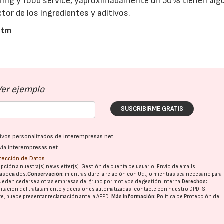
ring y food service, yaproximadamente un 50% tienen alg
tor de los ingredientes y aditivos.
htm
Ver ejemplo
SUSCRIBIRME GRATIS
ativos personalizados de interempresas.net
vía interempresas.net
otección de Datos
pción a nuestra(s) newsletter(s). Gestión de cuenta de usuario. Envío de emails
o asociados.
Conservación:
mientras dure la relación con Ud., o mientras sea necesario para
ueden cederse a otras
empresas del grupo
por motivos de gestión interna.
Derechos:
imitación del tratatamiento y decisiones automatizadas:
contacte con nuestro DPD
. Si
nte, puede presentar reclamación ante la
AEPD
.
Más información:
Política de Protección de