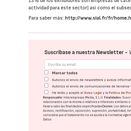
13% de los exhibidores son empresas de cate
actividad para este sector) asi como el subsec
Para saber más:
http://www.sial.fr/fr/home.
Suscríbase a nuestra Newsletter -
Marcar todos
Autorizo el envío de newsletters y avisos inform
Autorizo el envío de comunicaciones de terceros 
He leído y acepto el
Aviso Legal
y la
Política de Pr
Responsable:
Interempresas Media, S.L.U.
Finalidades:
Suscri
relacionados con la misma o relativos a intereses similares 
llevar a cabo las finalidades especificadas
Cesión:
Los datos p
Acceso, rectificación, oposición, supresión, portabilidad, l
considera que el tratamiento no se ajusta a la normativa vige
Datos