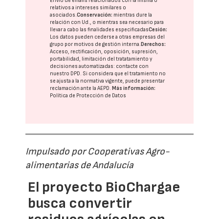
Envío de emails relacionados con la misma o
relativos a intereses similares o
asociados.
Conservación:
mientras dure la
relación con Ud., o mientras sea necesario para
llevar a cabo las finalidades especificadas
Cesión:
Los datos pueden cederse a otras
empresas del
grupo
por motivos de gestión interna.
Derechos:
Acceso, rectificación, oposición, supresión,
portabilidad, limitación del tratatamiento y
decisiones automatizadas:
contacte con
nuestro DPD
. Si considera que el tratamiento no
se ajusta a la normativa vigente, puede presentar
reclamación ante la
AEPD
.
Más información:
Política de Protección de Datos
Impulsado por Cooperativas Agro-
alimentarias de Andalucía
El proyecto BioChargae
busca convertir