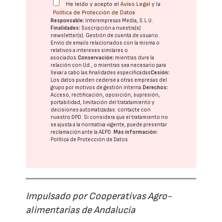
He leído y acepto el
Aviso Legal
y la
Política de Protección de Datos
Responsable:
Interempresas Media, S.L.U.
Finalidades:
Suscripción a nuestra(s)
newsletter(s). Gestión de cuenta de usuario.
Envío de emails relacionados con la misma o
relativos a intereses similares o
asociados.
Conservación:
mientras dure la
relación con Ud., o mientras sea necesario para
llevar a cabo las finalidades especificadas
Cesión:
Los datos pueden cederse a otras
empresas del
grupo
por motivos de gestión interna.
Derechos:
Acceso, rectificación, oposición, supresión,
portabilidad, limitación del tratatamiento y
decisiones automatizadas:
contacte con
nuestro DPD
. Si considera que el tratamiento no
se ajusta a la normativa vigente, puede presentar
reclamación ante la
AEPD
.
Más información:
Política de Protección de Datos
Impulsado por Cooperativas Agro-
alimentarias de Andalucía