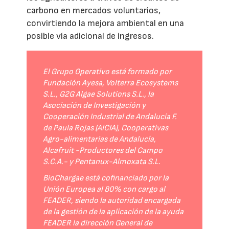
carbono en mercados voluntarios,
convirtiendo la mejora ambiental en una
posible vía adicional de ingresos.
El Grupo Operativo está formado por
Fundación Ayesa, Volterra Ecosystems
S.L., G2G Algae Solutions S.L., la
Asociación de Investigación y
Cooperación Industrial de Andalucía F.
de Paula Rojas (AICIA), Cooperativas
Agro-alimentarias de Andalucía,
Alcafruit -Productores del Campo
S.C.A.- y Pentanux-Almoxata S.L.
BioChargae está cofinanciado por la
Unión Europea al 80% con cargo al
FEADER, siendo la autoridad encargada
de la gestión de la aplicación de la ayuda
FEADER la dirección General de