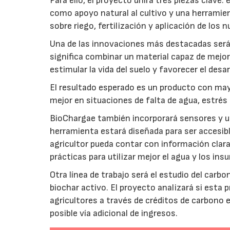
Para ello, el proyecto unirá tres piezas clave
como apoyo natural al cultivo y una herramien
sobre riego, fertilización y aplicación de los
Una de las innovaciones más destacadas será l
significa combinar un material capaz de mejo
estimular la vida del suelo y favorecer el desar
El resultado esperado es un producto con mayo
mejor en situaciones de falta de agua, estrés o
BioChargae también incorporará sensores y un
herramienta estará diseñada para ser accesibl
agricultor pueda contar con información clara 
prácticas para utilizar mejor el agua y los ins
Otra línea de trabajo será el estudio del carbo
biochar activo. El proyecto analizará si esta 
agricultores a través de créditos de carbono
posible vía adicional de ingresos.