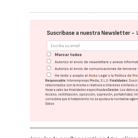
Suscríbase a nuestra Newsletter -
Marcar todos
Autorizo el envío de newsletters y avisos inform
Autorizo el envío de comunicaciones de terceros 
He leído y acepto el
Aviso Legal
y la
Política de Pr
Responsable:
Interempresas Media, S.L.U.
Finalidades:
Suscri
relacionados con la misma o relativos a intereses similares 
llevar a cabo las finalidades especificadas
Cesión:
Los datos p
Acceso, rectificación, oposición, supresión, portabilidad, l
considera que el tratamiento no se ajusta a la normativa vige
Datos