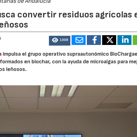
tarias de Andalucía
sca convertir residuos agrícolas 
leñosos
6
1009
a
impulsa el grupo operativo supraautonómico BioChargae
ormados en biochar, con la ayuda de microalgas para mej
vos leñosos.