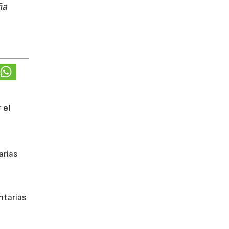
ña
 el
arias
ntarias