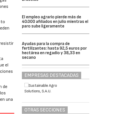
lgas
iones
El empleo agrario pierde más de
40.000 afiliados en julio mientras el
sto
paro sube ligeramente
ueden
esistir
Ayudas para la compra de
fertilizantes: hasta 92,5 euros por
hectárea en regadío y 38,33 en
secano
ta
ue el
aciones
EMPRESAS DESTACADAS
n de
 los
 en una
OTRAS SECCIONES