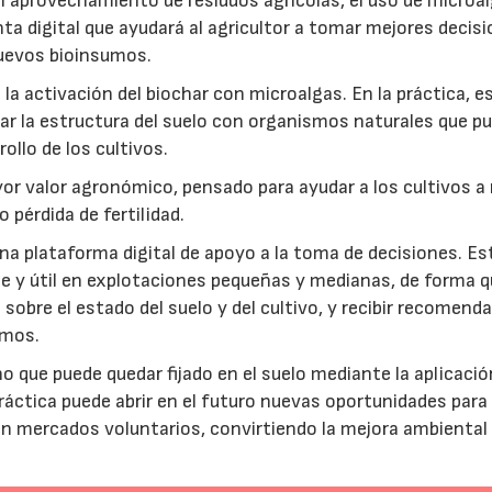
: el aprovechamiento de residuos agrícolas, el uso de microa
ta digital que ayudará al agricultor a tomar mejores decis
 nuevos bioinsumos.
a activación del biochar con microalgas. En la práctica, e
rar la estructura del suelo con organismos naturales que p
rollo de los cultivos.
r valor agronómico, pensado para ayudar a los cultivos a r
 pérdida de fertilidad.
a plataforma digital de apoyo a la toma de decisiones. Es
e y útil en explotaciones pequeñas y medianas, de forma q
sobre el estado del suelo y del cultivo, y recibir recomend
umos.
no que puede quedar fijado en el suelo mediante la aplicació
práctica puede abrir en el futuro nuevas oportunidades para
 en mercados voluntarios, convirtiendo la mejora ambiental