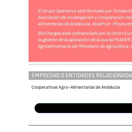
El Grupo Operativo está formado por Fundación 
Asociación de Investigación y Cooperación Indu
alimentarias de Andalucía, Alcafruit -Product
BioChargae está cofinanciado por la Unión Eur
la gestión de la aplicación de la ayuda FEADER
Agroalimentaria del Ministerio de Agricultura,
EMPRESAS O ENTIDADES RELACIONAD
Cooperativas Agro-Alimentarias de Andalucía