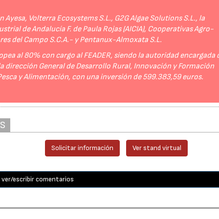
Ayesa, Volterra Ecosystems S.L., G2G Algae Solutions S.L., la
strial de Andalucía F. de Paula Rojas (AICIA), Cooperativas Agro-
ores del Campo S.C.A.- y Pentanux-Almoxata S.L.
opea al 80% con cargo al FEADER, siendo la autoridad encargada 
 la dirección General de Desarrollo Rural, Innovación y Formación
 Pesca y Alimentación, con una inversión de 599.383,59 euros.
AS
Solicitar información
Ver stand virtual
ver/escribir comentarios