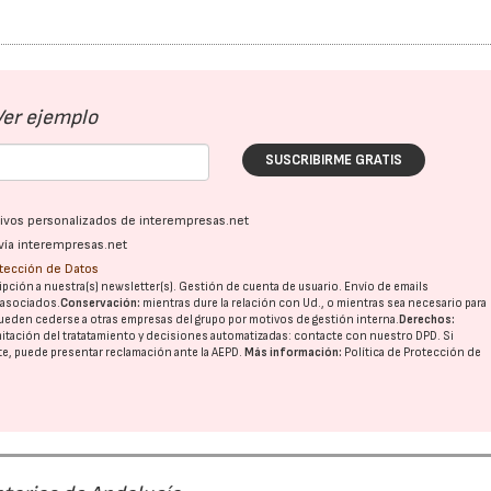
Ver ejemplo
SUSCRIBIRME GRATIS
ativos personalizados de interempresas.net
vía interempresas.net
otección de Datos
pción a nuestra(s) newsletter(s). Gestión de cuenta de usuario. Envío de emails
o asociados.
Conservación:
mientras dure la relación con Ud., o mientras sea necesario para
ueden cederse a otras
empresas del grupo
por motivos de gestión interna.
Derechos:
imitación del tratatamiento y decisiones automatizadas:
contacte con nuestro DPD
. Si
nte, puede presentar reclamación ante la
AEPD
.
Más información:
Política de Protección de