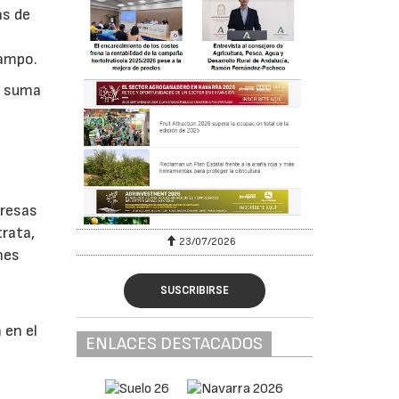
as de
campo.
e suma
n
presas
trata,
23/07/2026
nes
SUSCRIBIRSE
a
 en el
ENLACES DESTACADOS