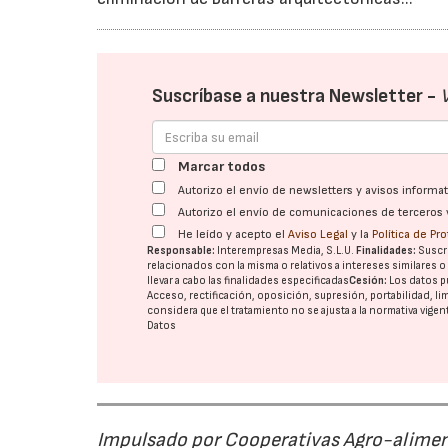
Suscríbase a nuestra Newsletter -
Marcar todos
Autorizo el envío de newsletters y avisos inform
Autorizo el envío de comunicaciones de terceros 
He leído y acepto el
Aviso Legal
y la
Política de Pr
Responsable:
Interempresas Media, S.L.U.
Finalidades:
Suscri
relacionados con la misma o relativos a intereses similares 
llevar a cabo las finalidades especificadas
Cesión:
Los datos p
Acceso, rectificación, oposición, supresión, portabilidad, l
considera que el tratamiento no se ajusta a la normativa vige
Datos
Impulsado por Cooperativas Agro-alimen