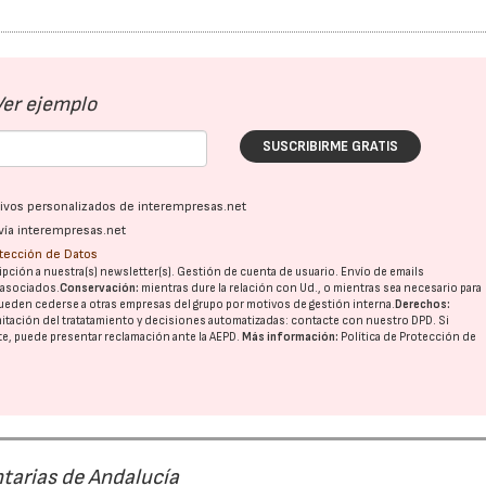
Ver ejemplo
SUSCRIBIRME GRATIS
ativos personalizados de interempresas.net
vía interempresas.net
otección de Datos
pción a nuestra(s) newsletter(s). Gestión de cuenta de usuario. Envío de emails
o asociados.
Conservación:
mientras dure la relación con Ud., o mientras sea necesario para
ueden cederse a otras
empresas del grupo
por motivos de gestión interna.
Derechos:
imitación del tratatamiento y decisiones automatizadas:
contacte con nuestro DPD
. Si
nte, puede presentar reclamación ante la
AEPD
.
Más información:
Política de Protección de
tarias de Andalucía