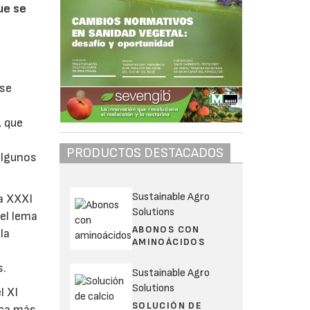
ue se
 se
, que
PRODUCTOS DESTACADOS
algunos
Sustainable Agro
la XXXI
Solutions
el lema
ABONOS CON
la
AMINOÁCIDOS
s.
Sustainable Agro
Solutions
l XI
SOLUCIÓN DE
ica más