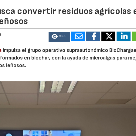
sca convertir residuos agrícolas 
leñosos
6
355
a
impulsa el grupo operativo supraautonómico BioChargae
ormados en biochar, con la ayuda de microalgas para mej
vos leñosos.