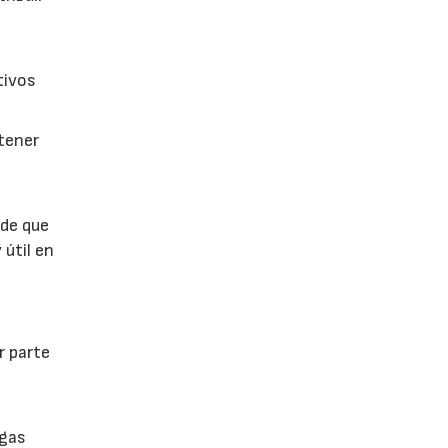
tivos
btener
 de que
 útil en
r parte
lgas