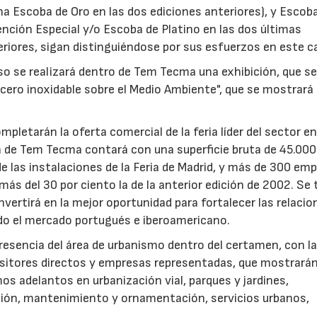
a Escoba de Oro en las dos ediciones anteriores), y Escob
nción Especial y/o Escoba de Platino en las dos últimas
teriores, sigan distinguiéndose por sus esfuerzos en este 
o se realizará dentro de Tem Tecma una exhibición, que s
acero inoxidable sobre el Medio Ambiente", que se mostrará
letarán la oferta comercial de la feria líder del sector e
n de Tem Tecma contará con una superficie bruta de 45.000
de las instalaciones de la Feria de Madrid, y más de 300 em
ás del 30 por ciento la de la anterior edición de 2002. Se 
23/07/2026
30/07/2026
vertirá en la mejor oportunidad para fortalecer las relacio
ndo el mercado portugués e iberoamericano.
resencia del área de urbanismo dentro del certamen, con l
ositores directos y empresas representadas, que mostrarán
imos adelantos en urbanización vial, parques y jardines,
tación, mantenimiento y ornamentación, servicios urbanos,