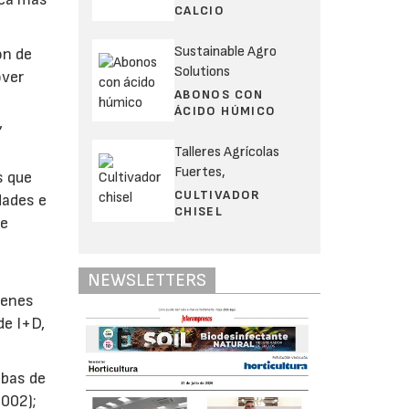
CALCIO
Sustainable Agro
ón de
Solutions
over
ABONOS CON
ÁCIDO HÚMICO
,
Talleres Agrícolas
Fuertes,
s que
CULTIVADOR
dades e
CHISEL
te
NEWSLETTERS
ienes
de I+D,
obas de
2002);