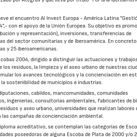
ve el encuentro Al Invest Europa - América Latina "Gesti
,- con el apoyo de la Unión Europea. Su objetivo es prom
ibución y representación), inversiones, transferencias de
s del sector comunitarias y de Iberoamérica. En concreto
as y 25 iberoamericanas.
bas 2004, dirigido a distinguir las actuaciones y trabajo
 los residuos, la limpieza y el aseo urbano de nuestras ciu
stimular los avances tecnológicos y la concienciación en es
 la sostenibilidad de municipios e industrias.
, diputaciones, cabildos, mancomunidades, comunidades
s, ingenierías, consultorías ambientales, fabricantes de b
residuos y aseo urbano, universidades que realizan labores 
 a las campañas de concienciación ambiental.
diploma acreditativo, se contemplan las categorías de Esc
tidades poseedoras de alguna Escoba de Plata de 2000 y/o 