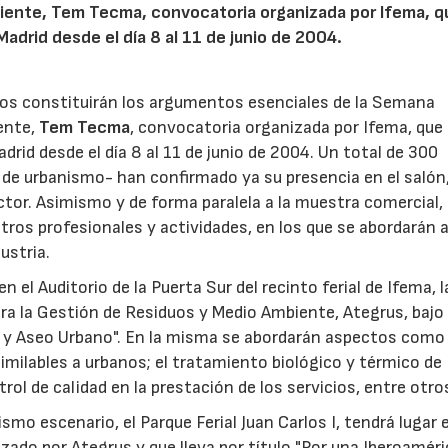
biente, Tem Tecma, convocatoria organizada por Ifema, q
 Madrid desde el día 8 al 11 de junio de 2004.
idos constituirán los argumentos esenciales de la Semana
ente,
Tem Tecma
, convocatoria organizada por Ifema, que
adrid desde el día 8 al 11 de junio de 2004. Un total de 300
 de urbanismo- han confirmado ya su presencia en el salón
ector. Asimismo y de forma paralela a la muestra comercial,
ntros profesionales y actividades, en los que se abordarán 
ustria.
, en el Auditorio de la Puerta Sur del recinto ferial de Ifema, 
ra la Gestión de Residuos y Medio Ambiente, Ategrus, bajo 
y Aseo Urbano". En la misma se abordarán aspectos como 
imilables a urbanos; el tratamiento biológico y térmico de
rol de calidad en la prestación de los servicios, entre otro
smo escenario, el Parque Ferial Juan Carlos I, tendrá lugar e
ado por Ategrus y que lleva por título "Por una Iberoamér