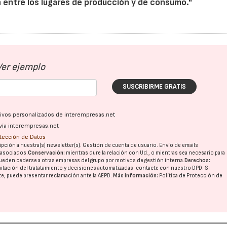
n entre los lugares de producción y de consumo."
Ver ejemplo
SUSCRIBIRME GRATIS
ativos personalizados de interempresas.net
vía interempresas.net
otección de Datos
pción a nuestra(s) newsletter(s). Gestión de cuenta de usuario. Envío de emails
o asociados.
Conservación:
mientras dure la relación con Ud., o mientras sea necesario para
ueden cederse a otras
empresas del grupo
por motivos de gestión interna.
Derechos:
imitación del tratatamiento y decisiones automatizadas:
contacte con nuestro DPD
. Si
nte, puede presentar reclamación ante la
AEPD
.
Más información:
Política de Protección de