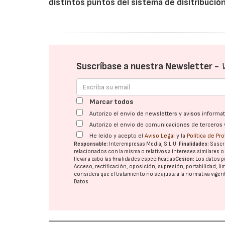
distintos puntos del sistema de disitribució
Suscríbase a nuestra Newsletter -
Marcar todos
Autorizo el envío de newsletters y avisos inform
Autorizo el envío de comunicaciones de terceros 
He leído y acepto el
Aviso Legal
y la
Política de Pr
Responsable:
Interempresas Media, S.L.U.
Finalidades:
Suscri
relacionados con la misma o relativos a intereses similares 
llevar a cabo las finalidades especificadas
Cesión:
Los datos p
Acceso, rectificación, oposición, supresión, portabilidad, l
considera que el tratamiento no se ajusta a la normativa vige
Datos