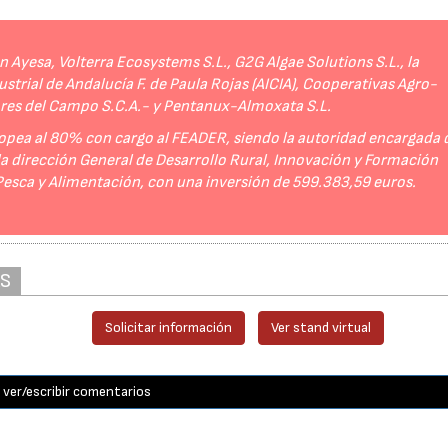
Ayesa, Volterra Ecosystems S.L., G2G Algae Solutions S.L., la
strial de Andalucía F. de Paula Rojas (AICIA), Cooperativas Agro-
ores del Campo S.C.A.- y Pentanux-Almoxata S.L.
opea al 80% con cargo al FEADER, siendo la autoridad encargada 
 la dirección General de Desarrollo Rural, Innovación y Formación
 Pesca y Alimentación, con una inversión de 599.383,59 euros.
AS
Solicitar información
Ver stand virtual
ver/escribir comentarios