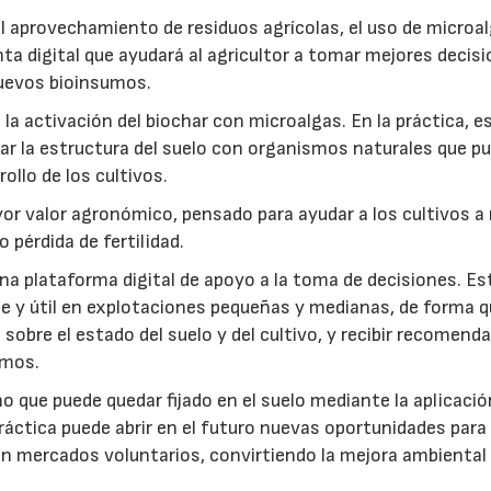
: el aprovechamiento de residuos agrícolas, el uso de microa
ta digital que ayudará al agricultor a tomar mejores decis
 nuevos bioinsumos.
a activación del biochar con microalgas. En la práctica, e
rar la estructura del suelo con organismos naturales que p
rollo de los cultivos.
r valor agronómico, pensado para ayudar a los cultivos a r
 pérdida de fertilidad.
a plataforma digital de apoyo a la toma de decisiones. Es
e y útil en explotaciones pequeñas y medianas, de forma q
sobre el estado del suelo y del cultivo, y recibir recomend
umos.
no que puede quedar fijado en el suelo mediante la aplicació
práctica puede abrir en el futuro nuevas oportunidades para
 en mercados voluntarios, convirtiendo la mejora ambiental