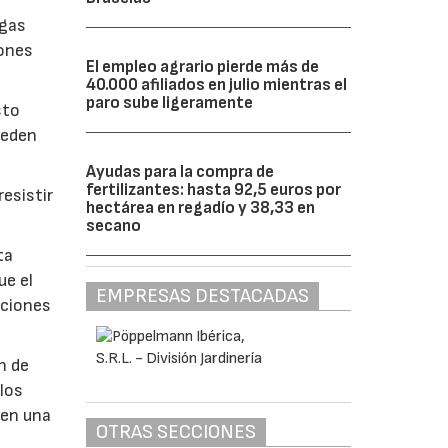
lgas
iones
El empleo agrario pierde más de
40.000 afiliados en julio mientras el
paro sube ligeramente
sto
ueden
Ayudas para la compra de
fertilizantes: hasta 92,5 euros por
esistir
hectárea en regadío y 38,33 en
secano
ta
ue el
EMPRESAS DESTACADAS
aciones
n de
 los
 en una
OTRAS SECCIONES