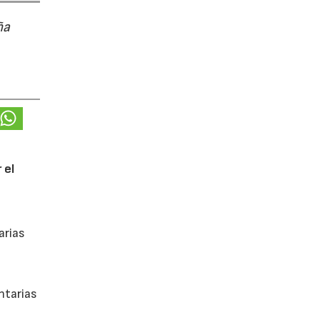
ña
 el
arias
ntarias