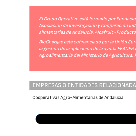
El Grupo Operativo está formado por Fundación 
Asociación de Investigación y Cooperación Indu
alimentarias de Andalucía, Alcafruit -Product
BioChargae está cofinanciado por la Unión Eur
la gestión de la aplicación de la ayuda FEADER
Agroalimentaria del Ministerio de Agricultura,
EMPRESAS O ENTIDADES RELACIONAD
Cooperativas Agro-Alimentarias de Andalucía