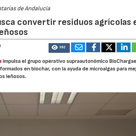
tarias de Andalucía
sca convertir residuos agrícolas 
leñosos
6
392
a
impulsa el grupo operativo supraautonómico BioChargae
ormados en biochar, con la ayuda de microalgas para mej
vos leñosos.