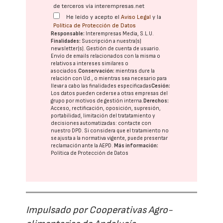
de terceros vía interempresas.net
He leído y acepto el
Aviso Legal
y la
Política de Protección de Datos
Responsable:
Interempresas Media, S.L.U.
Finalidades:
Suscripción a nuestra(s)
newsletter(s). Gestión de cuenta de usuario.
Envío de emails relacionados con la misma o
relativos a intereses similares o
asociados.
Conservación:
mientras dure la
relación con Ud., o mientras sea necesario para
llevar a cabo las finalidades especificadas
Cesión:
Los datos pueden cederse a otras
empresas del
grupo
por motivos de gestión interna.
Derechos:
Acceso, rectificación, oposición, supresión,
portabilidad, limitación del tratatamiento y
decisiones automatizadas:
contacte con
nuestro DPD
. Si considera que el tratamiento no
se ajusta a la normativa vigente, puede presentar
reclamación ante la
AEPD
.
Más información:
Política de Protección de Datos
Impulsado por Cooperativas Agro-