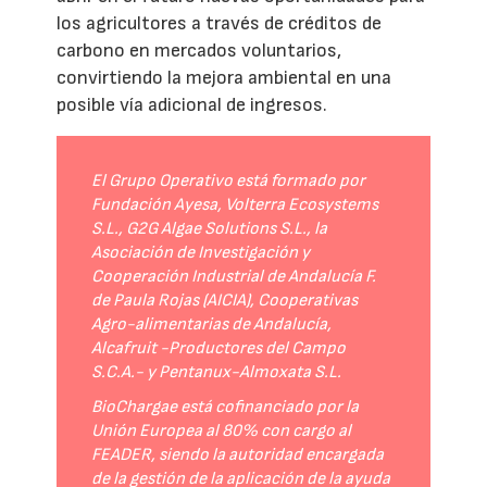
los agricultores a través de créditos de
carbono en mercados voluntarios,
convirtiendo la mejora ambiental en una
posible vía adicional de ingresos.
El Grupo Operativo está formado por
Fundación Ayesa, Volterra Ecosystems
S.L., G2G Algae Solutions S.L., la
Asociación de Investigación y
Cooperación Industrial de Andalucía F.
de Paula Rojas (AICIA), Cooperativas
Agro-alimentarias de Andalucía,
Alcafruit -Productores del Campo
S.C.A.- y Pentanux-Almoxata S.L.
BioChargae está cofinanciado por la
Unión Europea al 80% con cargo al
FEADER, siendo la autoridad encargada
de la gestión de la aplicación de la ayuda