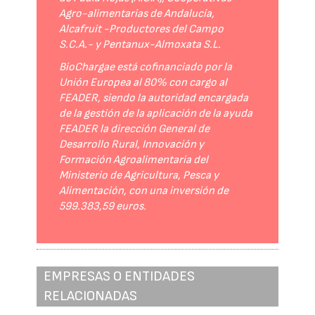
Agro-alimentarias de Andalucía,
Alcafruit -Productores del Campo
S.C.A.- y Pentanux-Almoxata S.L.
BioChargae está cofinanciado por la
Unión Europea al 80% con cargo al
FEADER, siendo la autoridad encargada
de la gestión de la aplicación de la ayuda
FEADER la dirección General de
Desarrollo Rural, Innovación y
Formación Agroalimentaria del
Ministerio de Agricultura, Pesca y
Alimentación, con una inversión de
599.383,59 euros.
EMPRESAS O ENTIDADES
RELACIONADAS