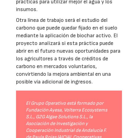
prácticas para utilizar mejor el agua y los
insumos.
Otra línea de trabajo será el estudio del
carbono que puede quedar fijado en el suelo
mediante la aplicación de biochar activo. El
proyecto analizará si esta práctica puede
abrir en el futuro nuevas oportunidades para
los agricultores a través de créditos de
carbono en mercados voluntarios,
convirtiendo la mejora ambiental en una
posible vía adicional de ingresos.
El Grupo Operativo está formado por
Fundación Ayesa, Volterra Ecosystems
S.L., G2G Algae Solutions S.L., la
Asociación de Investigación y
Cooperación Industrial de Andalucía F.
de Paula Rojas (AICIA), Cooperativas