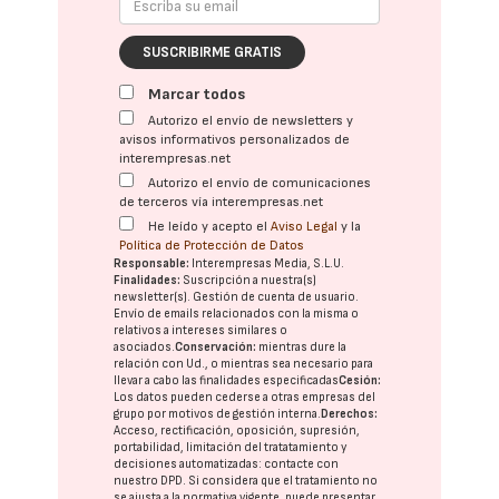
SUSCRIBIRME GRATIS
Marcar todos
Autorizo el envío de newsletters y
avisos informativos personalizados de
interempresas.net
Autorizo el envío de comunicaciones
de terceros vía interempresas.net
He leído y acepto el
Aviso Legal
y la
Política de Protección de Datos
Responsable:
Interempresas Media, S.L.U.
Finalidades:
Suscripción a nuestra(s)
newsletter(s). Gestión de cuenta de usuario.
Envío de emails relacionados con la misma o
relativos a intereses similares o
asociados.
Conservación:
mientras dure la
relación con Ud., o mientras sea necesario para
llevar a cabo las finalidades especificadas
Cesión:
Los datos pueden cederse a otras
empresas del
grupo
por motivos de gestión interna.
Derechos:
Acceso, rectificación, oposición, supresión,
portabilidad, limitación del tratatamiento y
decisiones automatizadas:
contacte con
nuestro DPD
. Si considera que el tratamiento no
se ajusta a la normativa vigente, puede presentar