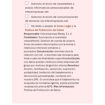
Autorizo el envío de newsletters y
avisos informativos personalizados de
interempresas.net
Autorizo el envío de comunicaciones
de terceros vía interempresas.net
He leído y acepto el
Aviso Legal
y la
Política de Protección de Datos
Responsable:
Interempresas Media, S.L.U.
Finalidades:
Suscripción a nuestra(s)
newsletter(s). Gestión de cuenta de usuario.
Envío de emails relacionados con la misma o
relativos a intereses similares o
asociados.
Conservación:
mientras dure la
relación con Ud., o mientras sea necesario para
llevar a cabo las finalidades especificadas
Cesión:
Los datos pueden cederse a otras
empresas del
grupo
por motivos de gestión interna.
Derechos:
Acceso, rectificación, oposición, supresión,
portabilidad, limitación del tratatamiento y
decisiones automatizadas:
contacte con
nuestro DPD
. Si considera que el tratamiento no
se ajusta a la normativa vigente, puede presentar
reclamación ante la
AEPD
.
Más información:
Política de Protección de Datos