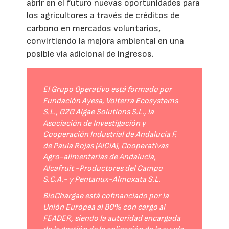
abrir en el futuro nuevas oportunidades para
los agricultores a través de créditos de
carbono en mercados voluntarios,
convirtiendo la mejora ambiental en una
posible vía adicional de ingresos.
El Grupo Operativo está formado por
Fundación Ayesa, Volterra Ecosystems
S.L., G2G Algae Solutions S.L., la
Asociación de Investigación y
Cooperación Industrial de Andalucía F.
de Paula Rojas (AICIA), Cooperativas
Agro-alimentarias de Andalucía,
Alcafruit -Productores del Campo
S.C.A.- y Pentanux-Almoxata S.L.
BioChargae está cofinanciado por la
Unión Europea al 80% con cargo al
FEADER, siendo la autoridad encargada