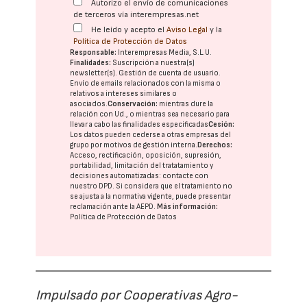
Autorizo el envío de comunicaciones
de terceros vía interempresas.net
He leído y acepto el
Aviso Legal
y la
Política de Protección de Datos
Responsable:
Interempresas Media, S.L.U.
Finalidades:
Suscripción a nuestra(s)
newsletter(s). Gestión de cuenta de usuario.
Envío de emails relacionados con la misma o
relativos a intereses similares o
asociados.
Conservación:
mientras dure la
relación con Ud., o mientras sea necesario para
llevar a cabo las finalidades especificadas
Cesión:
Los datos pueden cederse a otras
empresas del
grupo
por motivos de gestión interna.
Derechos:
Acceso, rectificación, oposición, supresión,
portabilidad, limitación del tratatamiento y
decisiones automatizadas:
contacte con
nuestro DPD
. Si considera que el tratamiento no
se ajusta a la normativa vigente, puede presentar
reclamación ante la
AEPD
.
Más información:
Política de Protección de Datos
Impulsado por Cooperativas Agro-