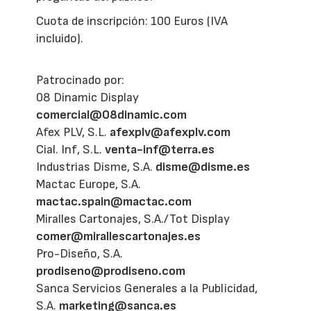
Cuota de inscripción: 100 Euros (IVA
incluido).
Patrocinado por:
08 Dinamic Display
comercial@08dinamic.com
Afex PLV, S.L.
afexplv@afexplv.com
Cial. Inf, S.L.
venta-inf@terra.es
Industrias Disme, S.A.
disme@disme.es
Mactac Europe, S.A.
mactac.spain@mactac.com
Miralles Cartonajes, S.A./Tot Display
comer@mirallescartonajes.es
Pro-Diseño, S.A.
prodiseno@prodiseno.com
Sanca Servicios Generales a la Publicidad,
S.A.
marketing@sanca.es