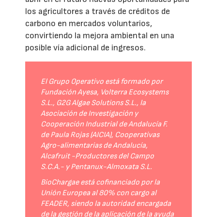
los agricultores a través de créditos de
carbono en mercados voluntarios,
convirtiendo la mejora ambiental en una
posible vía adicional de ingresos.
El Grupo Operativo está formado por
Fundación Ayesa, Volterra Ecosystems
S.L., G2G Algae Solutions S.L., la
Asociación de Investigación y
Cooperación Industrial de Andalucía F.
de Paula Rojas (AICIA), Cooperativas
Agro-alimentarias de Andalucía,
Alcafruit -Productores del Campo
S.C.A.- y Pentanux-Almoxata S.L.
BioChargae está cofinanciado por la
Unión Europea al 80% con cargo al
FEADER, siendo la autoridad encargada
de la gestión de la aplicación de la ayuda