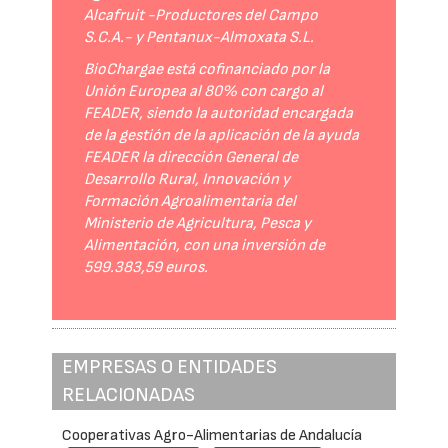
Alcafruit -Productores del Campo
S.C.A.- y Pentanux-Almoxata S.L.
BioChargae está cofinanciado por la
Unión Europea al 80% con cargo al
FEADER, siendo la autoridad encargada
de la gestión de la aplicación de la ayuda
FEADER la dirección General de
Desarrollo Rural, Innovación y
Formación Agroalimentaria del
Ministerio de Agricultura, Pesca y
Alimentación, con una inversión de
599.383,59 euros.
EMPRESAS O ENTIDADES
RELACIONADAS
Cooperativas Agro-Alimentarias de Andalucía