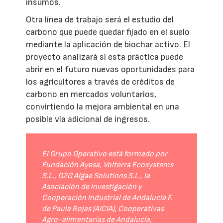
insumos.
Otra línea de trabajo será el estudio del
carbono que puede quedar fijado en el suelo
mediante la aplicación de biochar activo. El
proyecto analizará si esta práctica puede
abrir en el futuro nuevas oportunidades para
los agricultores a través de créditos de
carbono en mercados voluntarios,
convirtiendo la mejora ambiental en una
posible vía adicional de ingresos.
El Grupo Operativo está formado por
Fundación Ayesa, Volterra Ecosystems
S.L., G2G Algae Solutions S.L., la
Asociación de Investigación y
Cooperación Industrial de Andalucía F.
de Paula Rojas (AICIA), Cooperativas
Agro-alimentarias de Andalucía,