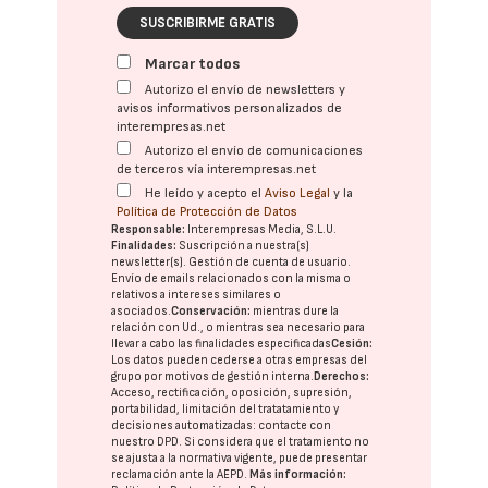
SUSCRIBIRME GRATIS
Marcar todos
Autorizo el envío de newsletters y
avisos informativos personalizados de
interempresas.net
Autorizo el envío de comunicaciones
de terceros vía interempresas.net
He leído y acepto el
Aviso Legal
y la
Política de Protección de Datos
Responsable:
Interempresas Media, S.L.U.
Finalidades:
Suscripción a nuestra(s)
newsletter(s). Gestión de cuenta de usuario.
Envío de emails relacionados con la misma o
relativos a intereses similares o
asociados.
Conservación:
mientras dure la
relación con Ud., o mientras sea necesario para
llevar a cabo las finalidades especificadas
Cesión:
Los datos pueden cederse a otras
empresas del
grupo
por motivos de gestión interna.
Derechos:
Acceso, rectificación, oposición, supresión,
portabilidad, limitación del tratatamiento y
decisiones automatizadas:
contacte con
nuestro DPD
. Si considera que el tratamiento no
se ajusta a la normativa vigente, puede presentar
reclamación ante la
AEPD
.
Más información: