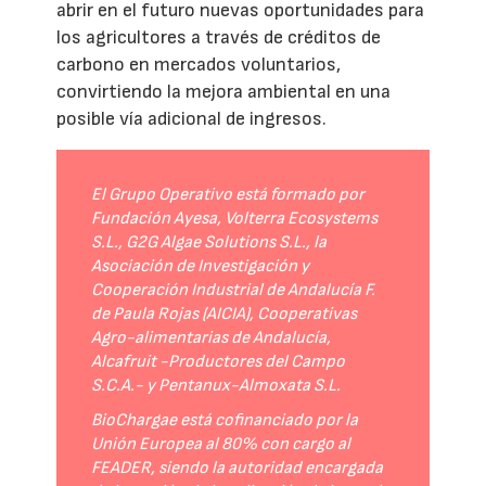
abrir en el futuro nuevas oportunidades para
los agricultores a través de créditos de
carbono en mercados voluntarios,
convirtiendo la mejora ambiental en una
posible vía adicional de ingresos.
El Grupo Operativo está formado por
Fundación Ayesa, Volterra Ecosystems
S.L., G2G Algae Solutions S.L., la
Asociación de Investigación y
Cooperación Industrial de Andalucía F.
de Paula Rojas (AICIA), Cooperativas
Agro-alimentarias de Andalucía,
Alcafruit -Productores del Campo
S.C.A.- y Pentanux-Almoxata S.L.
BioChargae está cofinanciado por la
Unión Europea al 80% con cargo al
FEADER, siendo la autoridad encargada