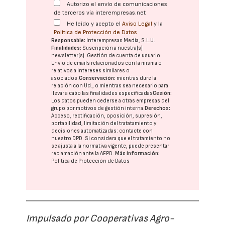
Autorizo el envío de comunicaciones
de terceros vía interempresas.net
He leído y acepto el
Aviso Legal
y la
Política de Protección de Datos
Responsable:
Interempresas Media, S.L.U.
Finalidades:
Suscripción a nuestra(s)
newsletter(s). Gestión de cuenta de usuario.
Envío de emails relacionados con la misma o
relativos a intereses similares o
asociados.
Conservación:
mientras dure la
relación con Ud., o mientras sea necesario para
llevar a cabo las finalidades especificadas
Cesión:
Los datos pueden cederse a otras
empresas del
grupo
por motivos de gestión interna.
Derechos:
Acceso, rectificación, oposición, supresión,
portabilidad, limitación del tratatamiento y
decisiones automatizadas:
contacte con
nuestro DPD
. Si considera que el tratamiento no
se ajusta a la normativa vigente, puede presentar
reclamación ante la
AEPD
.
Más información:
Política de Protección de Datos
Impulsado por Cooperativas Agro-