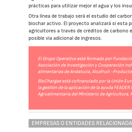
prácticas para utilizar mejor el agua y los ins
Otra línea de trabajo será el estudio del carbo
biochar activo. El proyecto analizará si esta 
agricultores a través de créditos de carbono
posible vía adicional de ingresos.
El Grupo Operativo está formado por Fundación 
Asociación de Investigación y Cooperación Indu
alimentarias de Andalucía, Alcafruit -Product
BioChargae está cofinanciado por la Unión Eur
la gestión de la aplicación de la ayuda FEADER
Agroalimentaria del Ministerio de Agricultura,
EMPRESAS O ENTIDADES RELACIONAD