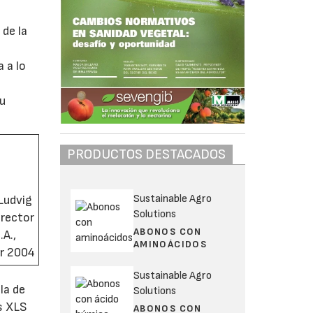
 de la
 a lo
su
PRODUCTOS DESTACADOS
Sustainable Agro
Ludvig
Solutions
irector
ABONOS CON
A.,
AMINOÁCIDOS
ir 2004
Sustainable Agro
la de
Solutions
as XLS
ABONOS CON