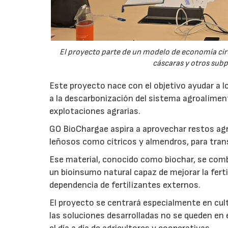
El proyecto parte de un modelo de economía ci
cáscaras y otros sub
Este proyecto nace con el objetivo ayudar a lo
a la descarbonización del sistema agroalimenta
explotaciones agrarias.
GO BioChargae aspira a aprovechar restos agr
leñosos como cítricos y almendros, para trans
Ese material, conocido como biochar, se comb
un bioinsumo natural capaz de mejorar la fertil
dependencia de fertilizantes externos.
El proyecto se centrará especialmente en culti
las soluciones desarrolladas no se queden en e