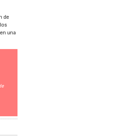
n de
 los
 en una
de