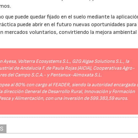
umos.
no que puede quedar fijado en el suelo mediante la aplicació
práctica puede abrir en el futuro nuevas oportunidades para
 en mercados voluntarios, convirtiendo la mejora ambiental
Ayesa, Volterra Ecosystems S.L., G2G Algae Solutions S.L., la
strial de Andalucía F. de Paula Rojas (AICIA), Cooperativas Agro-
ores del Campo S.C.A.- y Pentanux-Almoxata S.L.
opea al 80% con cargo al FEADER, siendo la autoridad encargada 
 la dirección General de Desarrollo Rural, Innovación y Formación
 Pesca y Alimentación, con una inversión de 599.383,59 euros.
AS