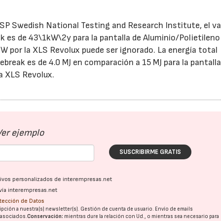
l SP Swedish National Testing and Research Institute, el va
ak es de 43\1kW\2y para la pantalla de Aluminio/Polietileno
kW por la XLS Revolux puede ser ignorado. La energía total
break es de 4.0 MJ en comparación a 15 MJ para la pantalla
la XLS Revolux.
Ver ejemplo
SUSCRIBIRME GRATIS
ativos personalizados de interempresas.net
vía interempresas.net
otección de Datos
pción a nuestra(s) newsletter(s). Gestión de cuenta de usuario. Envío de emails
o asociados.
Conservación:
mientras dure la relación con Ud., o mientras sea necesario para