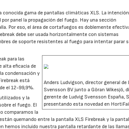
a conocida gama de pantallas climáticas XLS. La intención
el por panel la propagación del fuego. Hay una sección
lla. Por eso, el área de cortafuegos es doblemente efectiva
irebreak debe ser usada horizontalmente con sistemas
res de soporte resistentes al fuego para intentar parar 
eak para las
 alta eficacia de
 la condensación y
Firebreak está
Anders Ludvigson, director general de 
sde el 12-99,9%.
Svensson BV junto a Göran Wikesjö, d
gerente de Ludvig Svensson España, S.
tilizados y la
presentando esta novedad en HortiFa
obre el fuego. El
do comparamos la
 están quemando entre la pantalla XLS Firebreak y la pantal
én hemos incluido nuestra pantalla retardante de las llam