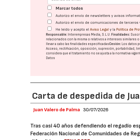
Marcar todos
Autorizo el envío de newsletters y avisos inform
Autorizo el envío de comunicaciones de terceros 
He leído y acepto el
Aviso Legal
y la
Política de Pr
Responsable:
Interempresas Media, S.L.U.
Finalidades:
Suscri
relacionados con la misma o relativos a intereses similares 
llevar a cabo las finalidades especificadas
Cesión:
Los datos p
Acceso, rectificación, oposición, supresión, portabilidad, l
considera que el tratamiento no se ajusta a la normativa vige
Datos
Carta de despedida de Ju
Juan Valero de Palma
30/07/2026
Tras casi 40 años defendiendo el regadío es
Federación Nacional de Comunidades de Rega