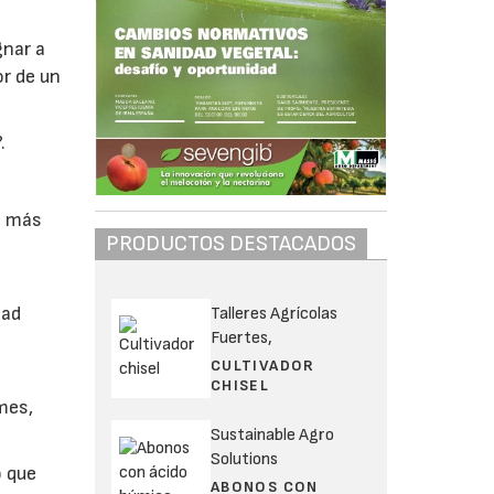
gnar a
or de un
.
s más
PRODUCTOS DESTACADOS
dad
Talleres Agrícolas
Fuertes,
CULTIVADOR
CHISEL
mes,
Sustainable Agro
Solutions
o que
ABONOS CON