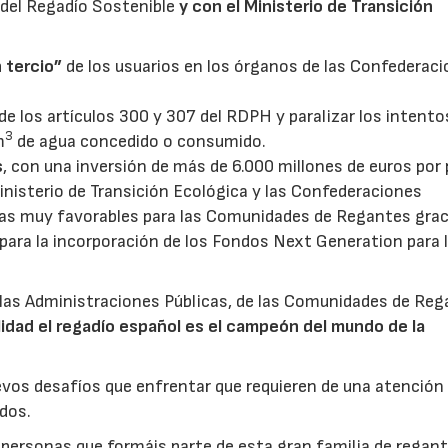
 del Regadío Sostenible
y con el Ministerio de Transición
 tercio”
de los usuarios en los órganos de las Confederac
de los artículos 300 y 307 del RDPH y paralizar los intento
3
m
de agua concedido o consumido.
s
, con una inversión de más de 6.000 millones de euros por 
 Ministerio de Transición Ecológica y las Confederaciones
as muy favorables para las Comunidades de Regantes grac
ara la incorporación de los Fondos Next Generation para 
las Administraciones Públicas, de las Comunidades de Reg
lidad el regadío español es el campeón del mundo de la
vos desafíos que enfrentar que requieren de una atención
dos.
 personas que formáis parte de esta gran familia de regan