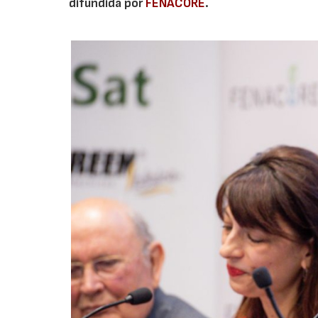
difundida por
FENACORE
.