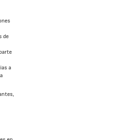
iones
s de
parte
ias a
la
antes,
tes en