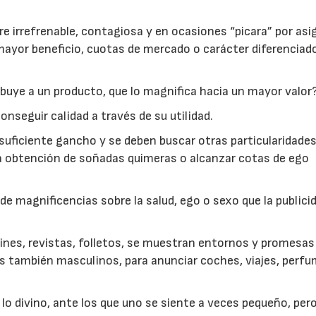
re irrefrenable, contagiosa y en ocasiones “picara” por asi
mayor beneficio, cuotas de mercado o carácter diferenciad
ribuye a un producto, que lo magnifica hacia un mayor valor?
nseguir calidad a través de su utilidad.
 suficiente gancho y se deben buscar otras particularidade
 la obtención de soñadas quimeras o alcanzar cotas de ego
de magnificencias sobre la salud, ego o sexo que la publici
, cines, revistas, folletos, se muestran entornos y promesas
s también masculinos, para anunciar coches, viajes, perfu
lo divino, ante los que uno se siente a veces pequeño, per