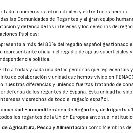
ntado a numerosos retos difíciles y entre todos hemos
 todas las Comunidades de Regantes y al gran equipo human
ación y defensa de los intereses y los derechos del regadí
aciones Públicas:
epresenta a más del 80% del regadío español gestionado 
epresentante oficial del regadío de aguas superficiales y
independencia política.
nto a todas y cada una de las personas que representáis 
spíritu de colaboración y unidad que hemos vivido en FENA
o nuestras diferencias y uniendo fuerzas tratando de con
r defensa de los regantes de España. Esta unidad ha sido
intereses y derechos de todo el regadío español.
Comunidad Euromediterránea de Regantes, de Irrigants d
todos los regantes de la Unión Europea ante sus instituci
o de Agricultura, Pesca y Alimentación
como Miembros de 