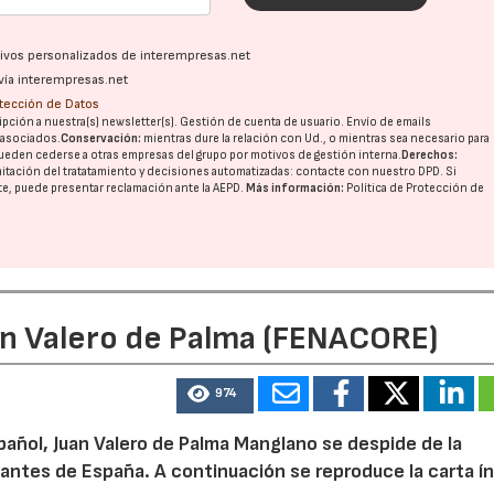
ativos personalizados de interempresas.net
vía interempresas.net
otección de Datos
pción a nuestra(s) newsletter(s). Gestión de cuenta de usuario. Envío de emails
o asociados.
Conservación:
mientras dure la relación con Ud., o mientras sea necesario para
ueden cederse a otras
empresas del grupo
por motivos de gestión interna.
Derechos:
imitación del tratatamiento y decisiones automatizadas:
contacte con nuestro DPD
. Si
nte, puede presentar reclamación ante la
AEPD
.
Más información:
Política de Protección de
23/07/2026
30/07/2026
an Valero de Palma (FENACORE)
974
pañol, Juan Valero de Palma Manglano se despide de la
ntes de España. A continuación se reproduce la carta í