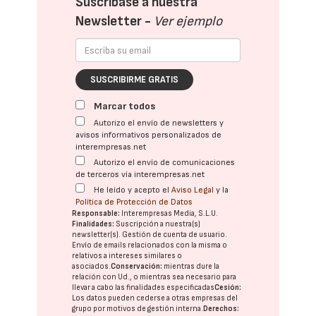
Suscríbase a nuestra
Newsletter -
Ver ejemplo
SUSCRIBIRME GRATIS
Marcar todos
Autorizo el envío de newsletters y
avisos informativos personalizados de
interempresas.net
Autorizo el envío de comunicaciones
de terceros vía interempresas.net
He leído y acepto el
Aviso Legal
y la
Política de Protección de Datos
Responsable:
Interempresas Media, S.L.U.
Finalidades:
Suscripción a nuestra(s)
newsletter(s). Gestión de cuenta de usuario.
Envío de emails relacionados con la misma o
relativos a intereses similares o
asociados.
Conservación:
mientras dure la
relación con Ud., o mientras sea necesario para
llevar a cabo las finalidades especificadas
Cesión:
Los datos pueden cederse a otras
empresas del
grupo
por motivos de gestión interna.
Derechos: