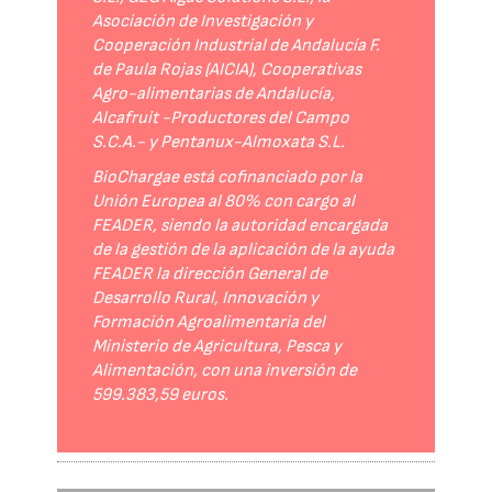
Asociación de Investigación y
Cooperación Industrial de Andalucía F.
de Paula Rojas (AICIA), Cooperativas
Agro-alimentarias de Andalucía,
Alcafruit -Productores del Campo
S.C.A.- y Pentanux-Almoxata S.L.
BioChargae está cofinanciado por la
Unión Europea al 80% con cargo al
FEADER, siendo la autoridad encargada
de la gestión de la aplicación de la ayuda
FEADER la dirección General de
Desarrollo Rural, Innovación y
Formación Agroalimentaria del
Ministerio de Agricultura, Pesca y
Alimentación, con una inversión de
599.383,59 euros.