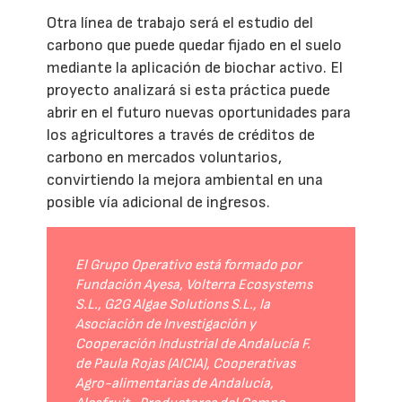
Otra línea de trabajo será el estudio del
carbono que puede quedar fijado en el suelo
mediante la aplicación de biochar activo. El
proyecto analizará si esta práctica puede
abrir en el futuro nuevas oportunidades para
los agricultores a través de créditos de
carbono en mercados voluntarios,
convirtiendo la mejora ambiental en una
posible vía adicional de ingresos.
El Grupo Operativo está formado por
Fundación Ayesa, Volterra Ecosystems
S.L., G2G Algae Solutions S.L., la
Asociación de Investigación y
Cooperación Industrial de Andalucía F.
de Paula Rojas (AICIA), Cooperativas
Agro-alimentarias de Andalucía,