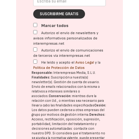
SUSCRIBIRME GRATIS
Marcar todos
Autorizo el envío de newsletters y
avisos informativos personalizados de
interempresas.net
Autorizo el envío de comunicaciones
de terceros vía interempresas.net
He leído y acepto el
Aviso Legal
y la
Política de Protección de Datos
Responsable:
Interempresas Media, S.L.U.
Finalidades:
Suscripción a nuestra(s)
newsletter(s). Gestión de cuenta de usuario.
Envío de emails relacionados con la misma o
relativos a intereses similares o
asociados.
Conservación:
mientras dure la
relación con Ud., o mientras sea necesario para
llevar a cabo las finalidades especificadas
Cesión:
Los datos pueden cederse a otras
empresas del
grupo
por motivos de gestión interna.
Derechos:
Acceso, rectificación, oposición, supresión,
portabilidad, limitación del tratatamiento y
decisiones automatizadas:
contacte con
nuestro DPD
. Si considera que el tratamiento no
se ajusta a la normativa vigente, puede presentar