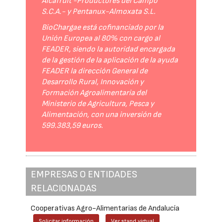
Alcafruit -Productores del Campo
S.C.A.- y Pentanux-Almoxata S.L.
BioChargae está cofinanciado por la
Unión Europea al 80% con cargo al
FEADER, siendo la autoridad encargada
de la gestión de la aplicación de la ayuda
FEADER la dirección General de
Desarrollo Rural, Innovación y
Formación Agroalimentaria del
Ministerio de Agricultura, Pesca y
Alimentación, con una inversión de
599.383,59 euros.
EMPRESAS O ENTIDADES
RELACIONADAS
Cooperativas Agro-Alimentarias de Andalucía
Solicitar información
Ver stand virtual