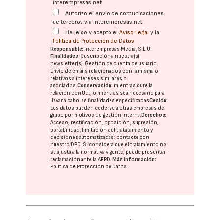
interempresas.net
Autorizo el envío de comunicaciones
de terceros vía interempresas.net
He leído y acepto el
Aviso Legal
y la
Política de Protección de Datos
Responsable:
Interempresas Media, S.L.U.
Finalidades:
Suscripción a nuestra(s)
newsletter(s). Gestión de cuenta de usuario.
Envío de emails relacionados con la misma o
relativos a intereses similares o
asociados.
Conservación:
mientras dure la
relación con Ud., o mientras sea necesario para
llevar a cabo las finalidades especificadas
Cesión:
Los datos pueden cederse a otras
empresas del
grupo
por motivos de gestión interna.
Derechos:
Acceso, rectificación, oposición, supresión,
portabilidad, limitación del tratatamiento y
decisiones automatizadas:
contacte con
nuestro DPD
. Si considera que el tratamiento no
se ajusta a la normativa vigente, puede presentar
reclamación ante la
AEPD
.
Más información:
Política de Protección de Datos