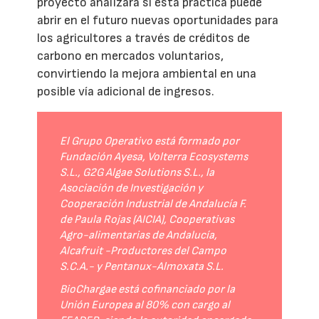
proyecto analizará si esta práctica puede
abrir en el futuro nuevas oportunidades para
los agricultores a través de créditos de
carbono en mercados voluntarios,
convirtiendo la mejora ambiental en una
posible vía adicional de ingresos.
El Grupo Operativo está formado por
Fundación Ayesa, Volterra Ecosystems
S.L., G2G Algae Solutions S.L., la
Asociación de Investigación y
Cooperación Industrial de Andalucía F.
de Paula Rojas (AICIA), Cooperativas
Agro-alimentarias de Andalucía,
Alcafruit -Productores del Campo
S.C.A.- y Pentanux-Almoxata S.L.
BioChargae está cofinanciado por la
Unión Europea al 80% con cargo al