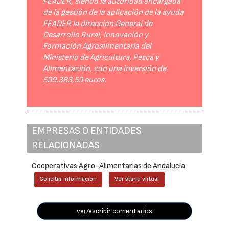
FEADER, siendo la autoridad encargada
de la gestión de la aplicación de la ayuda
FEADER la dirección General de
Desarrollo Rural, Innovación y
Formación Agroalimentaria del
Ministerio de Agricultura, Pesca y
Alimentación, con una inversión de
599.383,59 euros.
EMPRESAS O ENTIDADES
RELACIONADAS
Cooperativas Agro-Alimentarias de Andalucía
Solicitar información
Ver stand virtual
ver/escribir comentarios