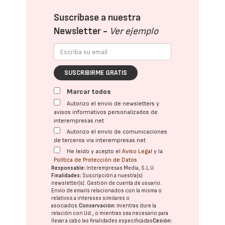
Suscríbase a nuestra
Newsletter -
Ver ejemplo
SUSCRIBIRME GRATIS
Marcar todos
Autorizo el envío de newsletters y
avisos informativos personalizados de
interempresas.net
Autorizo el envío de comunicaciones
de terceros vía interempresas.net
He leído y acepto el
Aviso Legal
y la
Política de Protección de Datos
Responsable:
Interempresas Media, S.L.U.
Finalidades:
Suscripción a nuestra(s)
newsletter(s). Gestión de cuenta de usuario.
Envío de emails relacionados con la misma o
relativos a intereses similares o
asociados.
Conservación:
mientras dure la
relación con Ud., o mientras sea necesario para
llevar a cabo las finalidades especificadas
Cesión: