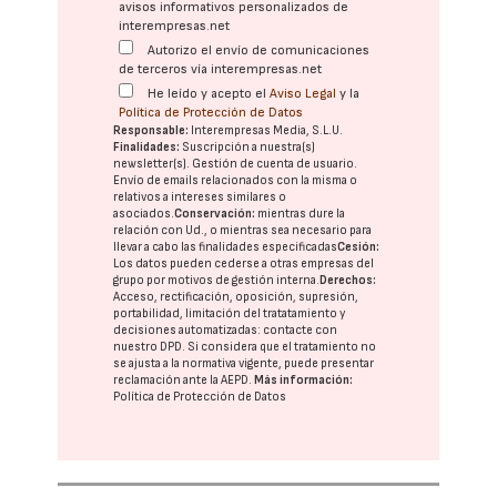
avisos informativos personalizados de
interempresas.net
Autorizo el envío de comunicaciones
de terceros vía interempresas.net
He leído y acepto el
Aviso Legal
y la
Política de Protección de Datos
Responsable:
Interempresas Media, S.L.U.
Finalidades:
Suscripción a nuestra(s)
newsletter(s). Gestión de cuenta de usuario.
Envío de emails relacionados con la misma o
relativos a intereses similares o
asociados.
Conservación:
mientras dure la
relación con Ud., o mientras sea necesario para
llevar a cabo las finalidades especificadas
Cesión:
Los datos pueden cederse a otras
empresas del
grupo
por motivos de gestión interna.
Derechos:
Acceso, rectificación, oposición, supresión,
portabilidad, limitación del tratatamiento y
decisiones automatizadas:
contacte con
nuestro DPD
. Si considera que el tratamiento no
se ajusta a la normativa vigente, puede presentar
reclamación ante la
AEPD
.
Más información:
Política de Protección de Datos