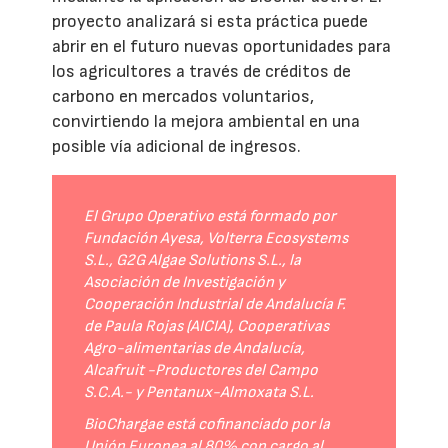
proyecto analizará si esta práctica puede
abrir en el futuro nuevas oportunidades para
los agricultores a través de créditos de
carbono en mercados voluntarios,
convirtiendo la mejora ambiental en una
posible vía adicional de ingresos.
El Grupo Operativo está formado por
Fundación Ayesa, Volterra Ecosystems
S.L., G2G Algae Solutions S.L., la
Asociación de Investigación y
Cooperación Industrial de Andalucía F.
de Paula Rojas (AICIA), Cooperativas
Agro-alimentarias de Andalucía,
Alcafruit -Productores del Campo
S.C.A.- y Pentanux-Almoxata S.L.
BioChargae está cofinanciado por la
Unión Europea al 80% con cargo al