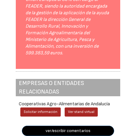
FEADER, siendo la autoridad encargada
de la gestión de la aplicación de la ayuda
FEADER la dirección General de
Desarrollo Rural, Innovación y
Formación Agroalimentaria del
Ministerio de Agricultura, Pesca y
Alimentación, con una inversión de
599.383,59 euros.
EMPRESAS O ENTIDADES
RELACIONADAS
Cooperativas Agro-Alimentarias de Andalucía
Solicitar información
Ver stand virtual
ver/escribir comentarios