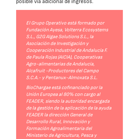
posible vía adicional de ingresos.
El Grupo Operativo está formado por
Fundación Ayesa, Volterra Ecosystems
S.L., G2G Algae Solutions S.L., la
Asociación de Investigación y
Cooperación Industrial de Andalucía F.
de Paula Rojas (AICIA), Cooperativas
Agro-alimentarias de Andalucía,
Alcafruit -Productores del Campo
S.C.A.- y Pentanux-Almoxata S.L.
BioChargae está cofinanciado por la
Unión Europea al 80% con cargo al
FEADER, siendo la autoridad encargada
de la gestión de la aplicación de la ayuda
FEADER la dirección General de
Desarrollo Rural, Innovación y
Formación Agroalimentaria del
Ministerio de Agricultura, Pesca y