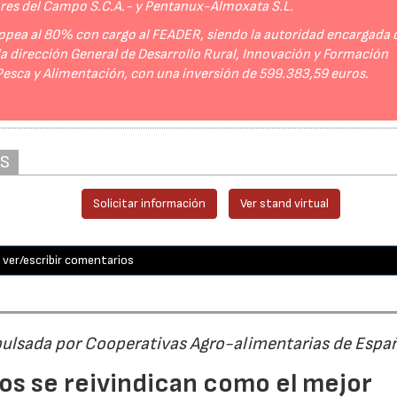
ores del Campo S.C.A.- y Pentanux-Almoxata S.L.
opea al 80% con cargo al FEADER, siendo la autoridad encargada 
 la dirección General de Desarrollo Rural, Innovación y Formación
 Pesca y Alimentación, con una inversión de 599.383,59 euros.
AS
Solicitar información
Ver stand virtual
ver/escribir comentarios
pulsada por Cooperativas Agro-alimentarias de Espa
os se reivindican como el mejor