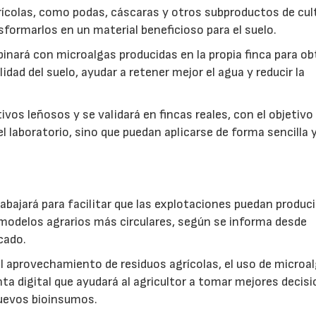
ícolas, como podas, cáscaras y otros subproductos de cul
formarlos en un material beneficioso para el suelo.
inará con microalgas producidas en la propia finca para o
idad del suelo, ayudar a retener mejor el agua y reducir la
vos leñosos y se validará en fincas reales, con el objetivo
l laboratorio, sino que puedan aplicarse de forma sencilla y
abajará para facilitar que las explotaciones puedan produci
modelos agrarios más circulares, según se informa desde
cado.
: el aprovechamiento de residuos agrícolas, el uso de microa
ta digital que ayudará al agricultor a tomar mejores decis
 nuevos bioinsumos.