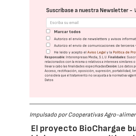
Suscríbase a nuestra Newsletter -
Marcar todos
Autorizo el envío de newsletters y avisos inform
Autorizo el envío de comunicaciones de terceros 
He leído y acepto el
Aviso Legal
y la
Política de Pr
Responsable:
Interempresas Media, S.L.U.
Finalidades:
Suscri
relacionados con la misma o relativos a intereses similares 
llevar a cabo las finalidades especificadas
Cesión:
Los datos p
Acceso, rectificación, oposición, supresión, portabilidad, l
considera que el tratamiento no se ajusta a la normativa vige
Datos
Impulsado por Cooperativas Agro-alimen
El proyecto BioChargae bu