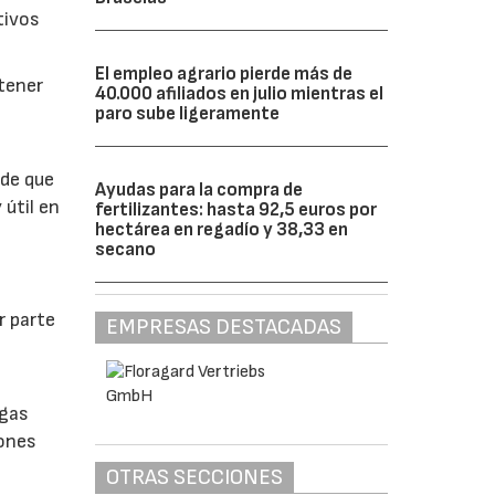
tivos
El empleo agrario pierde más de
btener
40.000 afiliados en julio mientras el
paro sube ligeramente
 de que
Ayudas para la compra de
 útil en
fertilizantes: hasta 92,5 euros por
hectárea en regadío y 38,33 en
secano
r parte
EMPRESAS DESTACADAS
lgas
iones
OTRAS SECCIONES