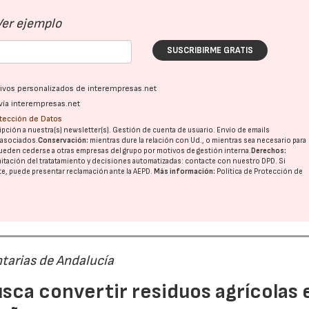
Ver ejemplo
SUSCRIBIRME GRATIS
ativos personalizados de interempresas.net
vía interempresas.net
otección de Datos
pción a nuestra(s) newsletter(s). Gestión de cuenta de usuario. Envío de emails
o asociados.
Conservación:
mientras dure la relación con Ud., o mientras sea necesario para
ueden cederse a otras
empresas del grupo
por motivos de gestión interna.
Derechos:
imitación del tratatamiento y decisiones automatizadas:
contacte con nuestro DPD
. Si
nte, puede presentar reclamación ante la
AEPD
.
Más información:
Política de Protección de
tarias de Andalucía
sca convertir residuos agrícolas 