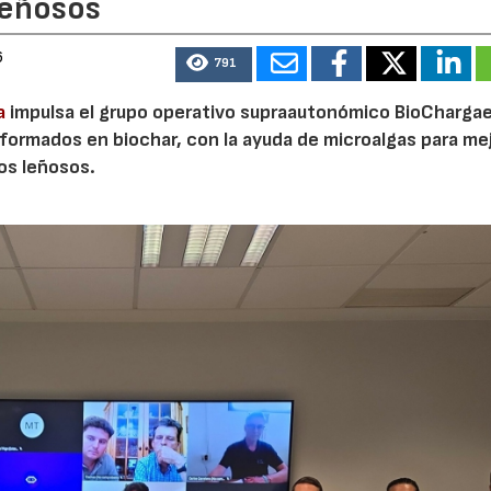
leñosos
6
791
a
impulsa el grupo operativo supraautonómico BioChargae
ormados en biochar, con la ayuda de microalgas para mej
vos leñosos.
23/07/2026
30/07/2026