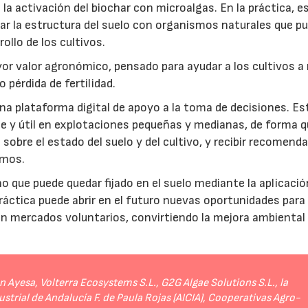
a activación del biochar con microalgas. En la práctica, e
rar la estructura del suelo con organismos naturales que p
rollo de los cultivos.
r valor agronómico, pensado para ayudar a los cultivos a r
 pérdida de fertilidad.
a plataforma digital de apoyo a la toma de decisiones. Es
e y útil en explotaciones pequeñas y medianas, de forma q
sobre el estado del suelo y del cultivo, y recibir recomend
umos.
no que puede quedar fijado en el suelo mediante la aplicació
práctica puede abrir en el futuro nuevas oportunidades para
 en mercados voluntarios, convirtiendo la mejora ambiental
Ayesa, Volterra Ecosystems S.L., G2G Algae Solutions S.L., la
strial de Andalucía F. de Paula Rojas (AICIA), Cooperativas Agro-