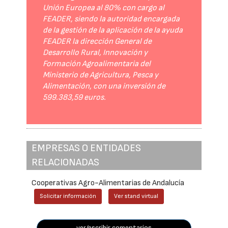
Unión Europea al 80% con cargo al
FEADER, siendo la autoridad encargada
de la gestión de la aplicación de la ayuda
FEADER la dirección General de
Desarrollo Rural, Innovación y
Formación Agroalimentaria del
Ministerio de Agricultura, Pesca y
Alimentación, con una inversión de
599.383,59 euros.
EMPRESAS O ENTIDADES
RELACIONADAS
Cooperativas Agro-Alimentarias de Andalucía
Solicitar información
Ver stand virtual
ver/escribir comentarios