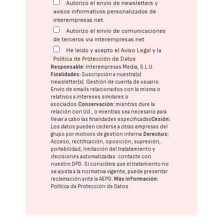
Autorizo el envío de newsletters y
avisos informativos personalizados de
interempresas.net
Autorizo el envío de comunicaciones
de terceros vía interempresas.net
He leído y acepto el
Aviso Legal
y la
Política de Protección de Datos
Responsable:
Interempresas Media, S.L.U.
Finalidades:
Suscripción a nuestra(s)
newsletter(s). Gestión de cuenta de usuario.
Envío de emails relacionados con la misma o
relativos a intereses similares o
asociados.
Conservación:
mientras dure la
relación con Ud., o mientras sea necesario para
llevar a cabo las finalidades especificadas
Cesión:
Los datos pueden cederse a otras
empresas del
grupo
por motivos de gestión interna.
Derechos:
Acceso, rectificación, oposición, supresión,
portabilidad, limitación del tratatamiento y
decisiones automatizadas:
contacte con
nuestro DPD
. Si considera que el tratamiento no
se ajusta a la normativa vigente, puede presentar
reclamación ante la
AEPD
.
Más información:
Política de Protección de Datos