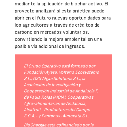
mediante la aplicación de biochar activo. El
proyecto analizará si esta práctica puede
abrir en el futuro nuevas oportunidades para
los agricultores a través de créditos de
carbono en mercados voluntarios,
convirtiendo la mejora ambiental en una
posible vía adicional de ingresos.
El Grupo Operativo está formado por
Fundación Ayesa, Volterra Ecosystems
S.L., G2G Algae Solutions S.L., la
Asociación de Investigación y
Cooperación Industrial de Andalucía F.
de Paula Rojas (AICIA), Cooperativas
Agro-alimentarias de Andalucía,
Alcafruit -Productores del Campo
S.C.A.- y Pentanux-Almoxata S.L.
BioChargae está cofinanciado por la