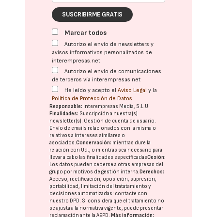
SUSCRIBIRME GRATIS
Marcar todos
Autorizo el envío de newsletters y
avisos informativos personalizados de
interempresas.net
Autorizo el envío de comunicaciones
de terceros vía interempresas.net
He leído y acepto el
Aviso Legal
y la
Política de Protección de Datos
Responsable:
Interempresas Media, S.L.U.
Finalidades:
Suscripción a nuestra(s)
newsletter(s). Gestión de cuenta de usuario.
Envío de emails relacionados con la misma o
relativos a intereses similares o
asociados.
Conservación:
mientras dure la
relación con Ud., o mientras sea necesario para
llevar a cabo las finalidades especificadas
Cesión:
Los datos pueden cederse a otras
empresas del
grupo
por motivos de gestión interna.
Derechos:
Acceso, rectificación, oposición, supresión,
portabilidad, limitación del tratatamiento y
decisiones automatizadas:
contacte con
nuestro DPD
. Si considera que el tratamiento no
se ajusta a la normativa vigente, puede presentar
reclamación ante la
AEPD
.
Más información: