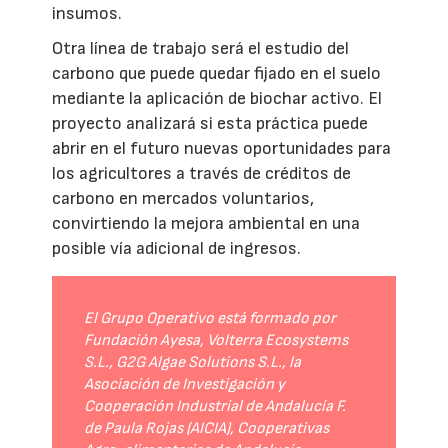
insumos.
Otra línea de trabajo será el estudio del
carbono que puede quedar fijado en el suelo
mediante la aplicación de biochar activo. El
proyecto analizará si esta práctica puede
abrir en el futuro nuevas oportunidades para
los agricultores a través de créditos de
carbono en mercados voluntarios,
convirtiendo la mejora ambiental en una
posible vía adicional de ingresos.
El Grupo Operativo está formado por
Fundación Ayesa, Volterra Ecosystems
S.L., G2G Algae Solutions S.L., la
Asociación de Investigación y
Cooperación Industrial de Andalucía F.
de Paula Rojas (AICIA), Cooperativas