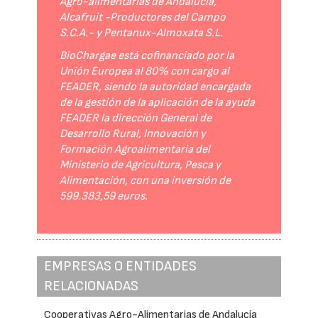
Agro-alimentarias de Andalucía,
Alcafruit -Productores del Campo
S.C.A.- y Pentanux-Almoxata S.L.
BioChargae está cofinanciado por la
Unión Europea al 80% con cargo al
FEADER, siendo la autoridad encargada
de la gestión de la aplicación de la ayuda
FEADER la dirección General de
Desarrollo Rural, Innovación y
Formación Agroalimentaria del
Ministerio de Agricultura, Pesca y
Alimentación, con una inversión de
599.383,59 euros.
EMPRESAS O ENTIDADES
RELACIONADAS
Cooperativas Agro-Alimentarias de Andalucía