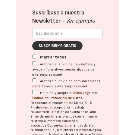
Suscríbase a nuestra
Newsletter -
Ver ejemplo
SUSCRIBIRME GRATIS
Marcar todos
Autorizo el envío de newsletters y
avisos informativos personalizados de
interempresas.net
Autorizo el envío de comunicaciones
de terceros vía interempresas.net
He leído y acepto el
Aviso Legal
y la
Política de Protección de Datos
Responsable:
Interempresas Media, S.L.U.
Finalidades:
Suscripción a nuestra(s)
newsletter(s). Gestión de cuenta de usuario.
Envío de emails relacionados con la misma o
relativos a intereses similares o
asociados.
Conservación:
mientras dure la
relación con Ud., o mientras sea necesario para
llevar a cabo las finalidades especificadas
Cesión: