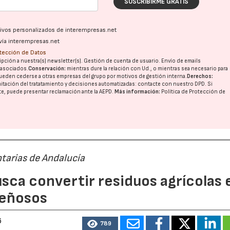
SUSCRIBIRME GRATIS
ativos personalizados de interempresas.net
vía interempresas.net
otección de Datos
pción a nuestra(s) newsletter(s). Gestión de cuenta de usuario. Envío de emails
o asociados.
Conservación:
mientras dure la relación con Ud., o mientras sea necesario para
ueden cederse a otras
empresas del grupo
por motivos de gestión interna.
Derechos:
imitación del tratatamiento y decisiones automatizadas:
contacte con nuestro DPD
. Si
nte, puede presentar reclamación ante la
AEPD
.
Más información:
Política de Protección de
tarias de Andalucía
sca convertir residuos agrícolas 
leñosos
6
789