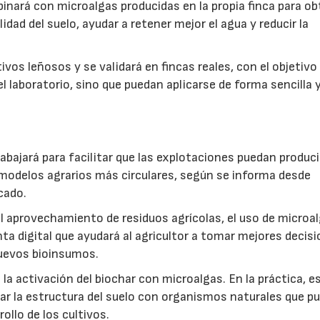
inará con microalgas producidas en la propia finca para o
idad del suelo, ayudar a retener mejor el agua y reducir la
vos leñosos y se validará en fincas reales, con el objetivo
l laboratorio, sino que puedan aplicarse de forma sencilla y
abajará para facilitar que las explotaciones puedan produci
modelos agrarios más circulares, según se informa desde
cado.
: el aprovechamiento de residuos agrícolas, el uso de microa
ta digital que ayudará al agricultor a tomar mejores decis
 nuevos bioinsumos.
a activación del biochar con microalgas. En la práctica, e
rar la estructura del suelo con organismos naturales que p
rollo de los cultivos.