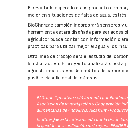
El resultado esperado es un producto con mayo
mejor en situaciones de falta de agua, estrés o
BioChargae también incorporará sensores y un
herramienta estará diseñada para ser accesibl
agricultor pueda contar con información clara 
prácticas para utilizar mejor el agua y los ins
Otra línea de trabajo será el estudio del carbo
biochar activo. El proyecto analizará si esta 
agricultores a través de créditos de carbono
posible vía adicional de ingresos.
El Grupo Operativo está formado por Fundación 
Asociación de Investigación y Cooperación Indu
alimentarias de Andalucía, Alcafruit -Product
BioChargae está cofinanciado por la Unión Eur
la gestión de la aplicación de la ayuda FEADER