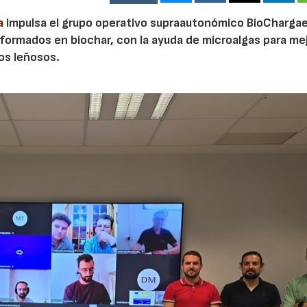
a
impulsa el grupo operativo supraautonómico BioChargae
ormados en biochar, con la ayuda de microalgas para mej
vos leñosos.
23/07/2026
30/07/2026