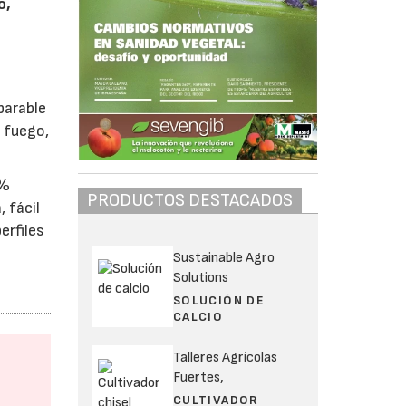
o,
parable
l fuego,
0%
PRODUCTOS DESTACADOS
, fácil
erfiles
Sustainable Agro
Solutions
SOLUCIÓN DE
CALCIO
Talleres Agrícolas
Fuertes,
CULTIVADOR