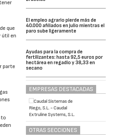
btener
El empleo agrario pierde más de
40.000 afiliados en julio mientras el
 de que
paro sube ligeramente
 útil en
Ayudas para la compra de
fertilizantes: hasta 92,5 euros por
hectárea en regadío y 38,33 en
r parte
secano
EMPRESAS DESTACADAS
lgas
iones
sto
ueden
OTRAS SECCIONES