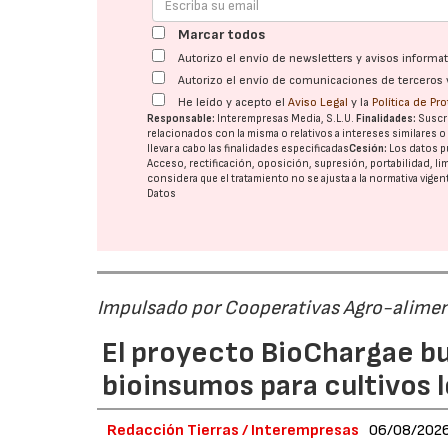
Marcar todos
Autorizo el envío de newsletters y avisos inform
Autorizo el envío de comunicaciones de terceros 
He leído y acepto el
Aviso Legal
y la
Política de Pr
Responsable:
Interempresas Media, S.L.U.
Finalidades:
Suscri
relacionados con la misma o relativos a intereses similares 
llevar a cabo las finalidades especificadas
Cesión:
Los datos p
Acceso, rectificación, oposición, supresión, portabilidad, l
considera que el tratamiento no se ajusta a la normativa vige
Datos
Impulsado por Cooperativas Agro-alimen
El proyecto BioChargae bu
bioinsumos para cultivos 
Redacción Tierras / Interempresas
06/08/202