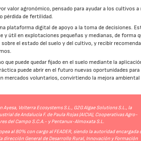
r valor agronómico, pensado para ayudar a los cultivos a r
 pérdida de fertilidad.
a plataforma digital de apoyo a la toma de decisiones. Es
e y útil en explotaciones pequeñas y medianas, de forma q
sobre el estado del suelo y del cultivo, y recibir recomend
umos.
no que puede quedar fijado en el suelo mediante la aplicació
práctica puede abrir en el futuro nuevas oportunidades para
 en mercados voluntarios, convirtiendo la mejora ambiental
Ayesa, Volterra Ecosystems S.L., G2G Algae Solutions S.L., la
strial de Andalucía F. de Paula Rojas (AICIA), Cooperativas Agro-
ores del Campo S.C.A.- y Pentanux-Almoxata S.L.
opea al 80% con cargo al FEADER, siendo la autoridad encargada 
 la dirección General de Desarrollo Rural, Innovación y Formación