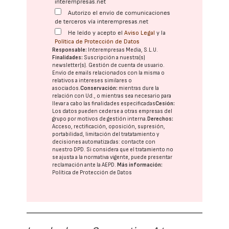
interempresas.net
Autorizo el envío de comunicaciones
de terceros vía interempresas.net
He leído y acepto el
Aviso Legal
y la
Política de Protección de Datos
Responsable:
Interempresas Media, S.L.U.
Finalidades:
Suscripción a nuestra(s)
newsletter(s). Gestión de cuenta de usuario.
Envío de emails relacionados con la misma o
relativos a intereses similares o
asociados.
Conservación:
mientras dure la
relación con Ud., o mientras sea necesario para
llevar a cabo las finalidades especificadas
Cesión:
Los datos pueden cederse a otras
empresas del
grupo
por motivos de gestión interna.
Derechos:
Acceso, rectificación, oposición, supresión,
portabilidad, limitación del tratatamiento y
decisiones automatizadas:
contacte con
nuestro DPD
. Si considera que el tratamiento no
se ajusta a la normativa vigente, puede presentar
reclamación ante la
AEPD
.
Más información:
Política de Protección de Datos