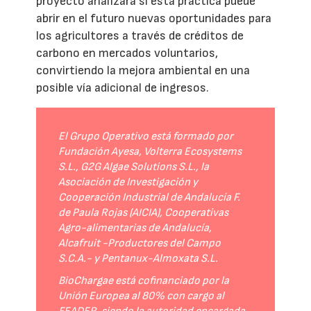
proyecto analizará si esta práctica puede
abrir en el futuro nuevas oportunidades para
los agricultores a través de créditos de
carbono en mercados voluntarios,
convirtiendo la mejora ambiental en una
posible vía adicional de ingresos.
El Grupo Operativo está formado por
Fundación Ayesa, Volterra Ecosystems
S.L., G2G Algae Solutions S.L., la
Asociación de Investigación y
Cooperación Industrial de Andalucía F.
de Paula Rojas (AICIA), Cooperativas
Agro-alimentarias de Andalucía,
Alcafruit -Productores del Campo
S.C.A.- y Pentanux-Almoxata S.L.
BioChargae está cofinanciado por la
Unión Europea al 80% con cargo al