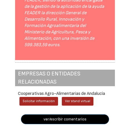
FEADER, siendo la autoridad encargada
de la gestión de la aplicación de la ayuda
FEADER la dirección General de
Desarrollo Rural, Innovación y
Formación Agroalimentaria del
Ministerio de Agricultura, Pesca y
Alimentación, con una inversión de
599.383,59 euros.
EMPRESAS O ENTIDADES
RELACIONADAS
Cooperativas Agro-Alimentarias de Andalucía
Solicitar información
Ver stand virtual
ver/escribir comentarios