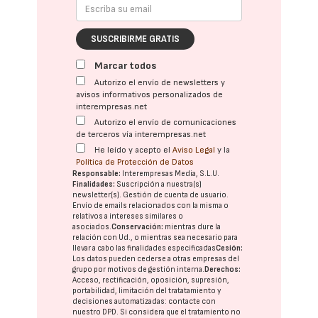
SUSCRIBIRME GRATIS
Marcar todos
Autorizo el envío de newsletters y
avisos informativos personalizados de
interempresas.net
Autorizo el envío de comunicaciones
de terceros vía interempresas.net
He leído y acepto el
Aviso Legal
y la
Política de Protección de Datos
Responsable:
Interempresas Media, S.L.U.
Finalidades:
Suscripción a nuestra(s)
newsletter(s). Gestión de cuenta de usuario.
Envío de emails relacionados con la misma o
relativos a intereses similares o
asociados.
Conservación:
mientras dure la
relación con Ud., o mientras sea necesario para
llevar a cabo las finalidades especificadas
Cesión:
Los datos pueden cederse a otras
empresas del
grupo
por motivos de gestión interna.
Derechos:
Acceso, rectificación, oposición, supresión,
portabilidad, limitación del tratatamiento y
decisiones automatizadas:
contacte con
nuestro DPD
. Si considera que el tratamiento no