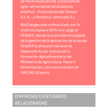
de Paula Rojas (AICIA), Cooperativas
Agro-alimentarias de Andalucía,
Alcafruit -Productores del Campo
S.C.A.- y Pentanux-Almoxata S.L.
BioChargae está cofinanciado por la
Unión Europea al 80% con cargo al
FEADER, siendo la autoridad encargada
de la gestión de la aplicación de la ayuda
FEADER la dirección General de
Desarrollo Rural, Innovación y
Formación Agroalimentaria del
Ministerio de Agricultura, Pesca y
Alimentación, con una inversión de
599.383,59 euros.
EMPRESAS O ENTIDADES
RELACIONADAS