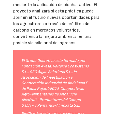
mediante la aplicación de biochar activo. El
proyecto analizará si esta práctica puede
abrir en el futuro nuevas oportunidades para
los agricultores a través de créditos de
carbono en mercados voluntarios,
convirtiendo la mejora ambiental en una
posible vía adicional de ingresos.
El Grupo Operativo está formado por
Fundación Ayesa, Volterra Ecosystems
S.L., G2G Algae Solutions S.L., la
Asociación de Investigación y
Cooperación Industrial de Andalucía F.
de Paula Rojas (AICIA), Cooperativas
Agro-alimentarias de Andalucía,
Alcafruit -Productores del Campo
S.C.A.- y Pentanux-Almoxata S.L.
BioChargae está cofinanciado por la