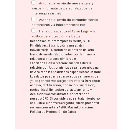
Autorizo el envío de newsletters y
avisos informativos personalizados de
interempresas.net
Autorizo el envío de comunicaciones
de terceros vía interempresas.net
He leído y acepto el
Aviso Legal
y la
Política de Protección de Datos
Responsable:
Interempresas Media, S.L.U.
Finalidades:
Suscripción a nuestra(s)
newsletter(s). Gestión de cuenta de usuario.
Envío de emails relacionados con la misma o
relativos a intereses similares o
asociados.
Conservación:
mientras dure la
relación con Ud., o mientras sea necesario para
llevar a cabo las finalidades especificadas
Cesión:
Los datos pueden cederse a otras
empresas del
grupo
por motivos de gestión interna.
Derechos:
Acceso, rectificación, oposición, supresión,
portabilidad, limitación del tratatamiento y
decisiones automatizadas:
contacte con
nuestro DPD
. Si considera que el tratamiento no
se ajusta a la normativa vigente, puede presentar
reclamación ante la
AEPD
.
Más información:
Política de Protección de Datos