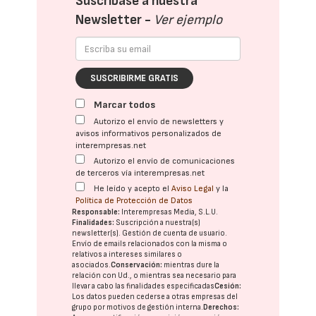
Suscríbase a nuestra
Newsletter -
Ver ejemplo
SUSCRIBIRME GRATIS
Marcar todos
Autorizo el envío de newsletters y
avisos informativos personalizados de
interempresas.net
Autorizo el envío de comunicaciones
de terceros vía interempresas.net
He leído y acepto el
Aviso Legal
y la
Política de Protección de Datos
Responsable:
Interempresas Media, S.L.U.
Finalidades:
Suscripción a nuestra(s)
newsletter(s). Gestión de cuenta de usuario.
Envío de emails relacionados con la misma o
relativos a intereses similares o
asociados.
Conservación:
mientras dure la
relación con Ud., o mientras sea necesario para
llevar a cabo las finalidades especificadas
Cesión:
Los datos pueden cederse a otras
empresas del
grupo
por motivos de gestión interna.
Derechos: