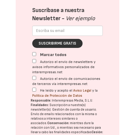
Suscríbase a nuestra
Newsletter -
Ver ejemplo
SUSCRIBIRME GRATIS
Marcar todos
Autorizo el envío de newsletters y
avisos informativos personalizados de
interempresas.net
Autorizo el envío de comunicaciones
de terceros vía interempresas.net
He leído y acepto el
Aviso Legal
y la
Política de Protección de Datos
Responsable:
Interempresas Media, S.L.U.
Finalidades:
Suscripción a nuestra(s)
newsletter(s). Gestión de cuenta de usuario.
Envío de emails relacionados con la misma o
relativos a intereses similares o
asociados.
Conservación:
mientras dure la
relación con Ud., o mientras sea necesario para
llevar a cabo las finalidades especificadas
Cesión: