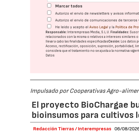
Marcar todos
Autorizo el envío de newsletters y avisos inform
Autorizo el envío de comunicaciones de terceros 
He leído y acepto el
Aviso Legal
y la
Política de Pr
Responsable:
Interempresas Media, S.L.U.
Finalidades:
Suscri
relacionados con la misma o relativos a intereses similares 
llevar a cabo las finalidades especificadas
Cesión:
Los datos p
Acceso, rectificación, oposición, supresión, portabilidad, l
considera que el tratamiento no se ajusta a la normativa vige
Datos
Impulsado por Cooperativas Agro-alimen
El proyecto BioChargae bu
bioinsumos para cultivos 
Redacción Tierras / Interempresas
06/08/202