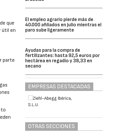
El empleo agrario pierde más de
 de que
40.000 afiliados en julio mientras el
paro sube ligeramente
 útil en
Ayudas para la compra de
fertilizantes: hasta 92,5 euros por
r parte
hectárea en regadío y 38,33 en
secano
lgas
EMPRESAS DESTACADAS
iones
sto
ueden
OTRAS SECCIONES