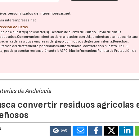
ativos personalizados de interempresas.net
vía interempresas.net
otección de Datos
pción a nuestra(s) newsletter(s). Gestión de cuenta de usuario. Envío de emails
o asociados.
Conservación:
mientras dure la relación con Ud., o mientras sea necesario para
ueden cederse a otras
empresas del grupo
por motivos de gestión interna.
Derechos:
imitación del tratatamiento y decisiones automatizadas:
contacte con nuestro DPD
. Si
nte, puede presentar reclamación ante la
AEPD
.
Más información:
Política de Protección de
tarias de Andalucía
sca convertir residuos agrícolas 
leñosos
6
848