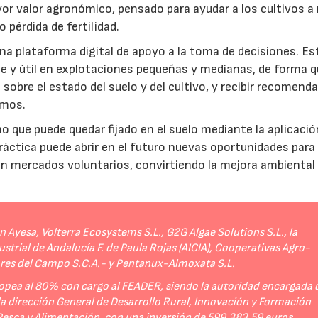
r valor agronómico, pensado para ayudar a los cultivos a r
 pérdida de fertilidad.
a plataforma digital de apoyo a la toma de decisiones. Es
e y útil en explotaciones pequeñas y medianas, de forma q
sobre el estado del suelo y del cultivo, y recibir recomend
umos.
no que puede quedar fijado en el suelo mediante la aplicació
práctica puede abrir en el futuro nuevas oportunidades para
 en mercados voluntarios, convirtiendo la mejora ambiental
Ayesa, Volterra Ecosystems S.L., G2G Algae Solutions S.L., la
strial de Andalucía F. de Paula Rojas (AICIA), Cooperativas Agro-
ores del Campo S.C.A.- y Pentanux-Almoxata S.L.
opea al 80% con cargo al FEADER, siendo la autoridad encargada 
 la dirección General de Desarrollo Rural, Innovación y Formación
 Pesca y Alimentación, con una inversión de 599.383,59 euros.