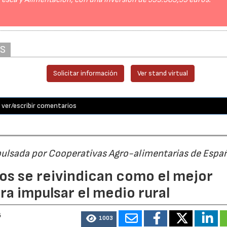
AS
Solicitar información
Ver stand virtual
ver/escribir comentarios
pulsada por Cooperativas Agro-alimentarias de Espa
os se reivindican como el mejor
a impulsar el medio rural
6
1003