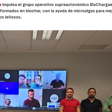
a
impulsa el grupo operativo supraautonómico BioChargae
ormados en biochar, con la ayuda de microalgas para mej
vos leñosos.
23/07/2026
30/07/2026