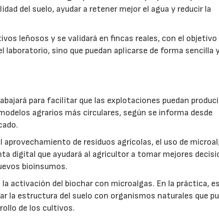
idad del suelo, ayudar a retener mejor el agua y reducir la
vos leñosos y se validará en fincas reales, con el objetivo
l laboratorio, sino que puedan aplicarse de forma sencilla y
abajará para facilitar que las explotaciones puedan produci
modelos agrarios más circulares, según se informa desde
cado.
: el aprovechamiento de residuos agrícolas, el uso de microa
ta digital que ayudará al agricultor a tomar mejores decis
 nuevos bioinsumos.
a activación del biochar con microalgas. En la práctica, e
rar la estructura del suelo con organismos naturales que p
rollo de los cultivos.