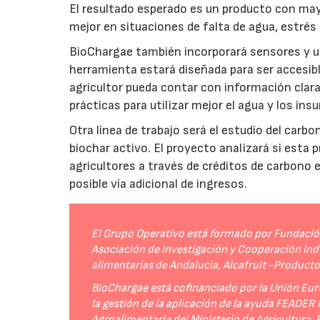
El resultado esperado es un producto con mayo
mejor en situaciones de falta de agua, estrés o
BioChargae también incorporará sensores y un
herramienta estará diseñada para ser accesibl
agricultor pueda contar con información clara 
prácticas para utilizar mejor el agua y los ins
Otra línea de trabajo será el estudio del carbo
biochar activo. El proyecto analizará si esta 
agricultores a través de créditos de carbono
posible vía adicional de ingresos.
El Grupo Operativo está formado por Fundación 
Asociación de Investigación y Cooperación Indu
alimentarias de Andalucía, Alcafruit -Product
BioChargae está cofinanciado por la Unión Eur
la gestión de la aplicación de la ayuda FEADER
Agroalimentaria del Ministerio de Agricultura,