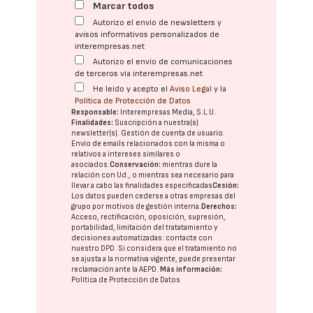
Marcar todos
Autorizo el envío de newsletters y
avisos informativos personalizados de
interempresas.net
Autorizo el envío de comunicaciones
de terceros vía interempresas.net
He leído y acepto el
Aviso Legal
y la
Política de Protección de Datos
Responsable:
Interempresas Media, S.L.U.
Finalidades:
Suscripción a nuestra(s)
newsletter(s). Gestión de cuenta de usuario.
Envío de emails relacionados con la misma o
relativos a intereses similares o
asociados.
Conservación:
mientras dure la
relación con Ud., o mientras sea necesario para
llevar a cabo las finalidades especificadas
Cesión:
Los datos pueden cederse a otras
empresas del
grupo
por motivos de gestión interna.
Derechos:
Acceso, rectificación, oposición, supresión,
portabilidad, limitación del tratatamiento y
decisiones automatizadas:
contacte con
nuestro DPD
. Si considera que el tratamiento no
se ajusta a la normativa vigente, puede presentar
reclamación ante la
AEPD
.
Más información:
Política de Protección de Datos