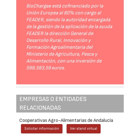
BioChargae está cofinanciado por la
Unión Europea al 80% con cargo al
FEADER, siendo la autoridad encargada
de la gestión de la aplicación de la ayuda
FEADER la dirección General de
Desarrollo Rural, Innovación y
Formación Agroalimentaria del
Ministerio de Agricultura, Pesca y
Alimentación, con una inversión de
599.383,59 euros.
EMPRESAS O ENTIDADES
RELACIONADAS
Cooperativas Agro-Alimentarias de Andalucía
Solicitar información
Ver stand virtual