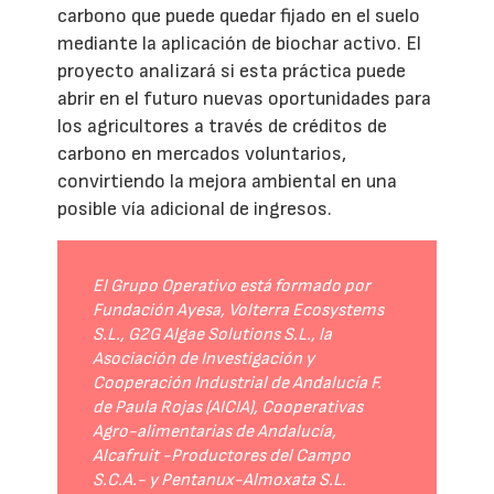
carbono que puede quedar fijado en el suelo
mediante la aplicación de biochar activo. El
proyecto analizará si esta práctica puede
abrir en el futuro nuevas oportunidades para
los agricultores a través de créditos de
carbono en mercados voluntarios,
convirtiendo la mejora ambiental en una
posible vía adicional de ingresos.
El Grupo Operativo está formado por
Fundación Ayesa, Volterra Ecosystems
S.L., G2G Algae Solutions S.L., la
Asociación de Investigación y
Cooperación Industrial de Andalucía F.
de Paula Rojas (AICIA), Cooperativas
Agro-alimentarias de Andalucía,
Alcafruit -Productores del Campo
S.C.A.- y Pentanux-Almoxata S.L.